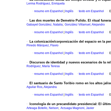
Lerma Rodríguez, Enriqueta
·
resumo em Espanhol
|
Inglês
·
texto em Espanhol
·
E
·
Las dos muertes de Demetrio Pulido. El ritual funer
;
Gabayet González, Natalia
González Villarruel, Alejandro
·
resumo em Espanhol
|
Inglês
·
texto em Espanhol
·
E
·
La colonización/corporeización del espacio en la p
Pinedo Márquez, Flavio
·
resumo em Espanhol
|
Inglês
·
texto em Espanhol
·
E
·
Discursos de identidad y nuevos escenarios de la re
Rodríguez, María Teresa
·
resumo em Espanhol
|
Inglês
·
texto em Espanhol
·
E
·
El santuario de Santo Toribio romo en los altos jalisc
Aguilar Ros, Alejandra
·
resumo em Espanhol
|
Inglês
·
texto em Espanhol
·
E
·
Iconología de un precandidato presidencial: El últ
;
Arteaga Botello, Nelson
Arzuaga Magnoni, Javier