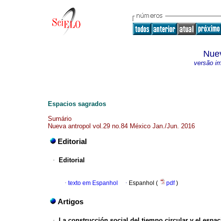
Nuev
versão i
Espacios sagrados
Sumário
Nueva antropol vol.29 no.84 México Jan./Jun. 2016
Editorial
·
Editorial
·
texto em Espanhol
·
Espanhol (
pdf
)
Artigos
·
La construcción social del tiempo circular y el espaci