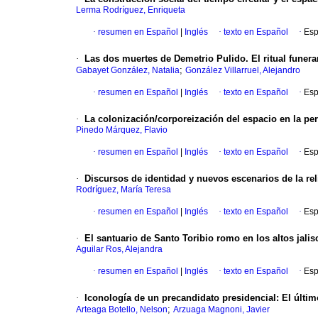
Lerma Rodríguez, Enriqueta
·
resumen en Español
|
Inglés
·
texto en Español
·
Esp
·
Las dos muertes de Demetrio Pulido. El ritual funer
;
Gabayet González, Natalia
González Villarruel, Alejandro
·
resumen en Español
|
Inglés
·
texto en Español
·
Esp
·
La colonización/corporeización del espacio en la p
Pinedo Márquez, Flavio
·
resumen en Español
|
Inglés
·
texto en Español
·
Esp
·
Discursos de identidad y nuevos escenarios de la re
Rodríguez, María Teresa
·
resumen en Español
|
Inglés
·
texto en Español
·
Esp
·
El santuario de Santo Toribio romo en los altos jalisc
Aguilar Ros, Alejandra
·
resumen en Español
|
Inglés
·
texto en Español
·
Esp
·
Iconología de un precandidato presidencial: El últ
;
Arteaga Botello, Nelson
Arzuaga Magnoni, Javier