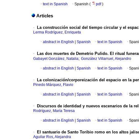
·
text in Spanish
·
Spanish (
pdf
)
Articles
·
La construcción social del tiempo circular y el espaci
Lerma Rodríguez, Enriqueta
·
abstract in English
|
Spanish
·
text in Spanish
·
Spani
·
Las dos muertes de Demetrio Pulido. El ritual funer
;
Gabayet González, Natalia
González Villarruel, Alejandro
·
abstract in English
|
Spanish
·
text in Spanish
·
Spani
·
La colonización/corporeización del espacio en la p
Pinedo Márquez, Flavio
·
abstract in English
|
Spanish
·
text in Spanish
·
Spani
·
Discursos de identidad y nuevos escenarios de la re
Rodríguez, María Teresa
·
abstract in English
|
Spanish
·
text in Spanish
·
Spani
·
El santuario de Santo Toribio romo en los altos jalisc
Aguilar Ros, Alejandra