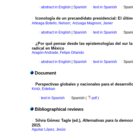
·
abstract in English
|
Spanish
·
text in Spanish
·
Spani
·
Iconología de un precandidato presidencial: El últ
;
Arteaga Botello, Nelson
Arzuaga Magnoni, Javier
·
abstract in English
|
Spanish
·
text in Spanish
·
Spani
·
¿Por qué pensar desde las epistemologías del sur la 
radical en México
Aragón Andrade, Felipe Orlando
·
abstract in English
|
Spanish
·
text in Spanish
·
Spani
Document
·
Perspectivas globales y nacionales para el desarroll
Krotz, Esteban
·
text in Spanish
·
Spanish (
pdf
)
Bibliographical reviews
·
Silvia Gómez Tagle (ed.),
Alternativas para la democ
2015.
Aguilar López, Jesús