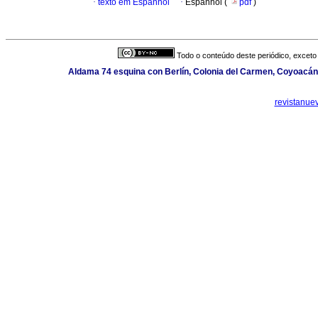
·
texto em Espanhol
·
Espanhol (
pdf
)
Todo o conteúdo deste periódico, exceto 
Aldama 74 esquina con Berlín, Colonia del Carmen, Coyoacán,
revistanue