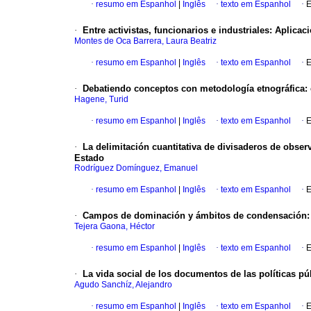
·
resumo em Espanhol
|
Inglês
·
texto em Espanhol
·
E
·
Entre activistas, funcionarios e industriales
:
Aplicaci
Montes de Oca Barrera, Laura Beatriz
·
resumo em Espanhol
|
Inglês
·
texto em Espanhol
·
E
·
Debatiendo conceptos con metodología etnográfica
:
Hagene, Turid
·
resumo em Espanhol
|
Inglês
·
texto em Espanhol
·
E
·
La delimitación cuantitativa de divisaderos de obser
Estado
Rodríguez Domínguez, Emanuel
·
resumo em Espanhol
|
Inglês
·
texto em Espanhol
·
E
·
Campos de dominación y ámbitos de condensación
Tejera Gaona, Héctor
·
resumo em Espanhol
|
Inglês
·
texto em Espanhol
·
E
·
La vida social de los documentos de las políticas pú
Agudo Sanchíz, Alejandro
·
resumo em Espanhol
|
Inglês
·
texto em Espanhol
·
E