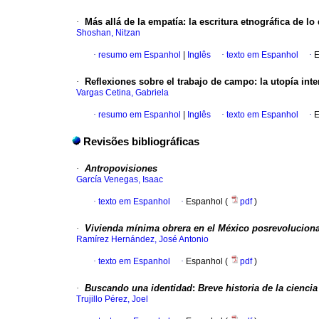
·
Más allá de la empatía
:
la escritura etnográfica de l
Shoshan, Nitzan
·
resumo em Espanhol
|
Inglês
·
texto em Espanhol
·
E
·
Reflexiones sobre el trabajo de campo
:
la utopía int
Vargas Cetina, Gabriela
·
resumo em Espanhol
|
Inglês
·
texto em Espanhol
·
E
Revisões bibliográficas
·
Antropovisiones
García Venegas, Isaac
·
texto em Espanhol
·
Espanhol (
pdf
)
·
Vivienda mínima obrera en el México posrevoluciona
Ramírez Hernández, José Antonio
·
texto em Espanhol
·
Espanhol (
pdf
)
·
Buscando una identidad
:
Breve historia de la cienci
Trujillo Pérez, Joel