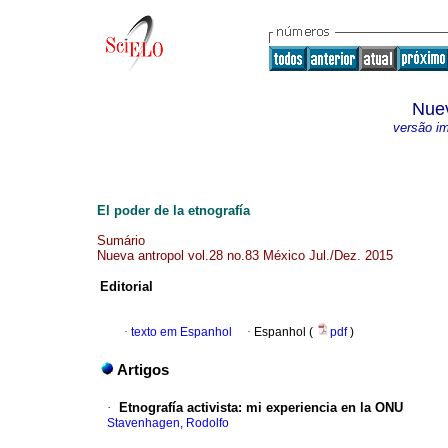
Nuev
versão i
El poder de la etnografía
Sumário
Nueva antropol vol.28 no.83 México Jul./Dez. 2015
Editorial
·
texto em Espanhol
·
Espanhol (
pdf
)
Artigos
·
Etnografía activista
:
mi experiencia en la ONU
Stavenhagen, Rodolfo