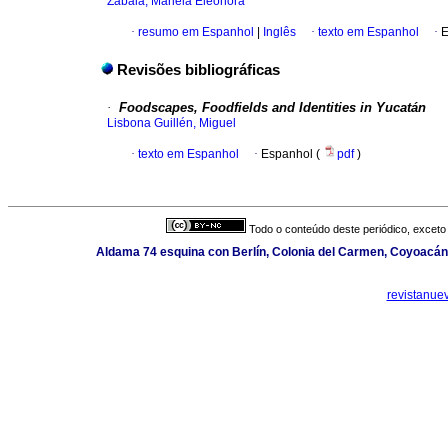
Zabala, Mariela Eleonora
·
resumo em Espanhol
|
Inglês
·
texto em Espanhol
·
E
Revisões bibliográficas
·
Foodscapes, Foodfields and Identities in Yucatán
Lisbona Guillén, Miguel
·
texto em Espanhol
·
Espanhol (
pdf
)
Todo o conteúdo deste periódico, exceto 
Aldama 74 esquina con Berlín, Colonia del Carmen, Coyoacán,
revistanue