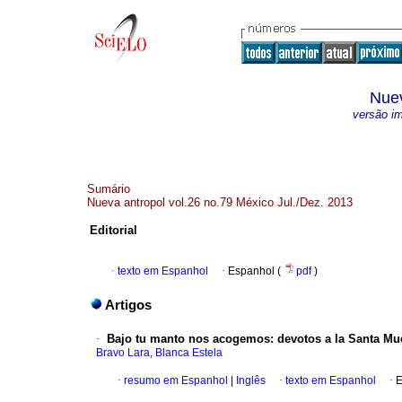
Nuev
versão i
Sumário
Nueva antropol vol.26 no.79 México Jul./Dez. 2013
Editorial
·
texto em Espanhol
·
Espanhol (
pdf
)
Artigos
·
Bajo tu manto nos acogemos
:
devotos a la Santa Mu
Bravo Lara, Blanca Estela
·
resumo em Espanhol
|
Inglês
·
texto em Espanhol
·
E