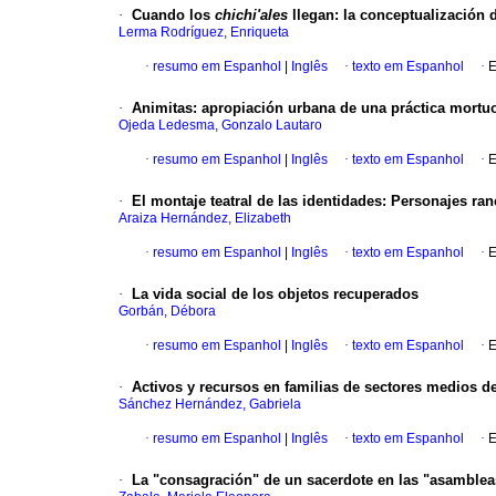
·
Cuando los
chichi'ales
llegan
:
la conceptualización 
Lerma Rodríguez, Enriqueta
·
resumo em Espanhol
|
Inglês
·
texto em Espanhol
·
E
·
Animitas
:
apropiación urbana de una práctica mortuo
Ojeda Ledesma, Gonzalo Lautaro
·
resumo em Espanhol
|
Inglês
·
texto em Espanhol
·
E
·
El montaje teatral de las identidades
:
Personajes ranc
Araiza Hernández, Elizabeth
·
resumo em Espanhol
|
Inglês
·
texto em Espanhol
·
E
·
La vida social de los objetos recuperados
Gorbán, Débora
·
resumo em Espanhol
|
Inglês
·
texto em Espanhol
·
E
·
Activos y recursos en familias de sectores medios de
Sánchez Hernández, Gabriela
·
resumo em Espanhol
|
Inglês
·
texto em Espanhol
·
E
·
La "consagración" de un sacerdote en las "asamblea