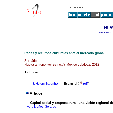
Nuev
versão i
Redes y recursos culturales ante el mercado global
Sumário
Nueva antropol vol.25 no.77 México Jul./Dez. 2012
Editorial
·
texto em Espanhol
·
Espanhol (
pdf
)
Artigos
·
Capital social y empresa rural, una visión regional 
Vera Muñoz, Gerardo