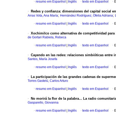
·
resumo em Espanhol
|
Inglês
·
texto em Espanhol
·
E
·
Redes y confianza
:
dimensiones del capital social e
;
;
Arras Vota, Ana María
Hernández Rodríguez, Ofelia Adriana
·
resumo em Espanhol
|
Inglês
·
texto em Espanhol
·
E
·
Xochimilco como alternativa de competitividad para
de Gortari Rabiela, Rebeca
·
resumo em Espanhol
|
Inglês
·
texto em Espanhol
·
E
·
Cayendo en las redes
:
relaciones simbióticas entre i
Santos, María Josefa
·
resumo em Espanhol
|
Inglês
·
texto em Espanhol
·
E
·
La participación de las grandes cadenas de superme
Torres Gastelú, Carlos Arturo
·
resumo em Espanhol
|
Inglês
·
texto em Espanhol
·
E
·
No morirá la flor de la palabra... La radio comunitar
Gasparello, Giovanna
·
resumo em Espanhol
|
Inglês
·
texto em Espanhol
·
E