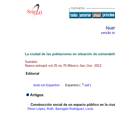
Nuev
versão i
La ciudad de las poblaciones en situación de vulnerabil
Sumário
Nueva antropol vol.25 no.76 México Jan./Jun. 2012
Editorial
·
texto em Espanhol
·
Espanhol (
pdf
)
Artigos
·
Construcción social de un espacio público en la ci
;
Pérez López, Ruth
Barragán Rodríguez, Lucía