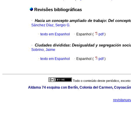
Revisões bibliográficas
·
Hacia un concepto ampliado de trabajo
:
Del concepto
Sánchez Díaz, Sergio G.
·
texto em Espanhol
·
Espanhol (
pdf
)
·
Ciudades divididas
:
Desigualdad y segregación soci
Sobrino, Jaime
·
texto em Espanhol
·
Espanhol (
pdf
)
Todo o conteúdo deste periódico, exceto 
Aldama 74 esquina con Berlín, Colonia del Carmen, Coyoacán,
revistanue