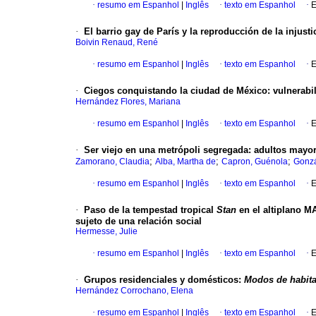
·
resumo em Espanhol
|
Inglês
·
texto em Espanhol
·
E
·
El barrio gay de París y la reproducción de la injusti
Boivin Renaud, René
·
resumo em Espanhol
|
Inglês
·
texto em Espanhol
·
E
·
Ciegos conquistando la ciudad de México
:
vulnerabi
Hernández Flores, Mariana
·
resumo em Espanhol
|
Inglês
·
texto em Espanhol
·
E
·
Ser viejo en una metrópoli segregada
:
adultos mayor
;
;
;
Zamorano, Claudia
Alba, Martha de
Capron, Guénola
Gonzá
·
resumo em Espanhol
|
Inglês
·
texto em Espanhol
·
E
·
Paso de la tempestad tropical
Stan
en el altiplano 
sujeto de una relación social
Hermesse, Julie
·
resumo em Espanhol
|
Inglês
·
texto em Espanhol
·
E
·
Grupos residenciales y domésticos
:
Modos de habita
Hernández Corrochano, Elena
·
resumo em Espanhol
|
Inglês
·
texto em Espanhol
·
E