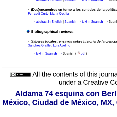
·
(Des)encuentros en torno a los sentidos de la polític
Ferraudi Curto, María Cecilia
·
abstract in English
|
Spanish
·
text in Spanish
·
Spani
Bibliographical reviews
·
Saberes locales
:
ensayos sobre historia de la cienci
Sánchez Graillet, Luis Avelino
·
text in Spanish
·
Spanish (
pdf
)
All the contents of this jour
under a
Creative C
Aldama 74 esquina con Berl
México, Ciudad de México, MX, 0