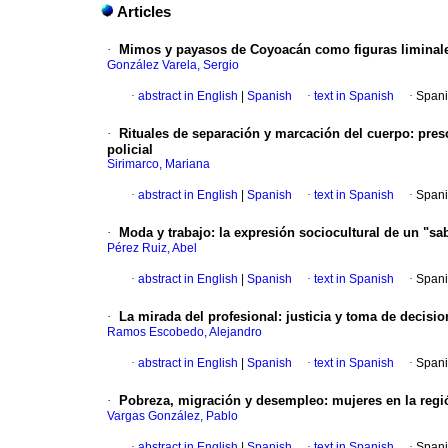
Articles
·
Mimos y payasos de Coyoacán como figuras liminal
González Varela, Sergio
·
abstract in English
|
Spanish
·
text in Spanish
·
Spani
·
Rituales de separación y marcación del cuerpo
:
pres
policial
Sirimarco, Mariana
·
abstract in English
|
Spanish
·
text in Spanish
·
Spani
·
Moda y trabajo
:
la expresión sociocultural de un "sa
Pérez Ruiz, Abel
·
abstract in English
|
Spanish
·
text in Spanish
·
Spani
·
La mirada del profesional
:
justicia y toma de decisi
Ramos Escobedo, Alejandro
·
abstract in English
|
Spanish
·
text in Spanish
·
Spani
·
Pobreza, migración y desempleo
:
mujeres en la reg
Vargas González, Pablo
·
abstract in English
|
Spanish
·
text in Spanish
·
Spani