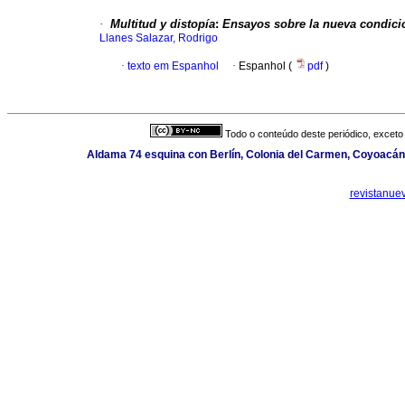
·
Multitud y distopía
:
Ensayos sobre la nueva condici
Llanes Salazar, Rodrigo
·
texto em Espanhol
·
Espanhol (
pdf
)
Todo o conteúdo deste periódico, exceto 
Aldama 74 esquina con Berlín, Colonia del Carmen, Coyoacán,
revistanue