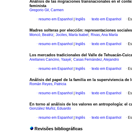
Análisis de las migraciones transnacionales en el conte
feminista
Gregorio Gil, Carmen
·
resumo em Espanhol
|
Inglês
·
texto em Espanhol
·
Es
Madres solteras por elección
:
representaciones sociale
;
;
Moncó, Beatriz
Jociles, María Isabel
Rivas, Ana María
·
resumo em Espanhol
|
Inglês
·
texto em Espanhol
·
Es
Los mercados tradicionales del Valle de Tehuacán-Cuica
;
Arellanes Cancino, Yaayé
Casas Fernández, Alejandro
·
resumo em Espanhol
|
Inglês
·
texto em Espanhol
·
Es
Análisis del papel de la familia en la superviviencia d
Román Reyes, Patricia
·
resumo em Espanhol
|
Inglês
·
texto em Espanhol
·
Es
En torno al análisis de los valores en antropología
:
el c
González Muñiz, Eduardo
·
resumo em Espanhol
|
Inglês
·
texto em Espanhol
·
Es
Revisões bibliográficas