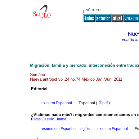
Nuev
versão i
Migración, familia y mercado: interconexión entre tradic
Sumário
Nueva antropol vol.24 no.74 México Jan./Jun. 2011
Editorial
·
texto em Espanhol
·
Espanhol (
pdf
)
¿Víctimas nada más?
:
migrantes centroamericanos en 
Rivas Castillo, Jaime
·
resumo em Espanhol
|
Inglês
·
texto em Espanhol
·
Es