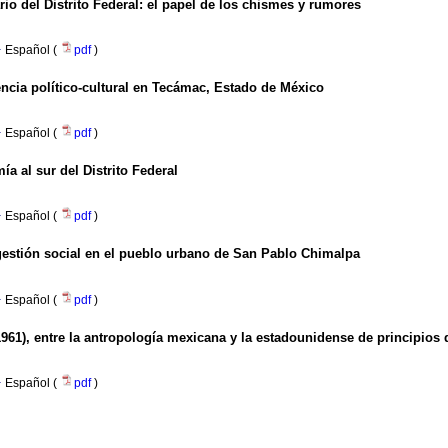
io del Distrito Federal
:
el papel de los chismes y rumores
·
Español (
pdf
)
ncia político-cultural en Tecámac, Estado de México
·
Español (
pdf
)
a al sur del Distrito Federal
·
Español (
pdf
)
y gestión social en el pueblo urbano de San Pablo Chimalpa
·
Español (
pdf
)
961), entre la antropología mexicana y la estadounidense de principios 
·
Español (
pdf
)