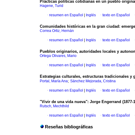
Prácticas políticas cotidianas en un pueblo originar
Hagene, Turid
·
resumen en Español
|
Inglés
·
texto en Español
Comunidades históricas en la gran ciudad
:
emerge
Correa Ortiz, Hernán
·
resumen en Español
|
Inglés
·
texto en Español
Pueblos originarios, autoridades locales y autonomí
Ortega Olivares, Mario
·
resumen en Español
|
Inglés
·
texto en Español
Estrategias culturales, estructuras tradicionales 
;
Portal, María Ana
Sánchez Mejorada, Cristina
·
resumen en Español
|
Inglés
·
texto en Español
"Vivir de una vida nueva"
:
Jorge Engerrand (1877-1
Rutsch, Mechthild
·
resumen en Español
|
Inglés
·
texto en Español
Reseñas bibliográficas