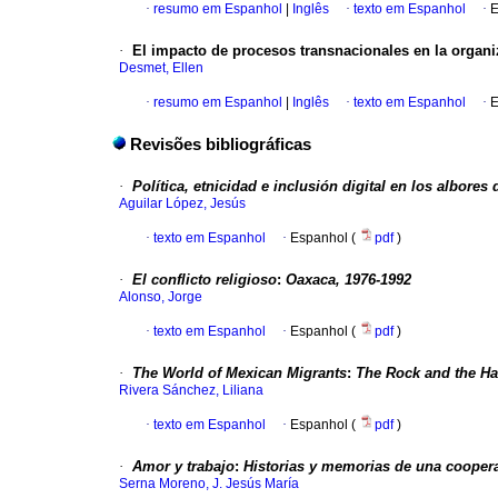
·
resumo em Espanhol
|
Inglês
·
texto em Espanhol
·
E
·
El impacto de procesos transnacionales en la organi
Desmet, Ellen
·
resumo em Espanhol
|
Inglês
·
texto em Espanhol
·
E
Revisões bibliográficas
·
Política, etnicidad e inclusión digital en los albores 
Aguilar López, Jesús
·
texto em Espanhol
·
Espanhol (
pdf
)
·
El conflicto religioso
:
Oaxaca, 1976-1992
Alonso, Jorge
·
texto em Espanhol
·
Espanhol (
pdf
)
·
The World of Mexican Migrants
:
The Rock and the Ha
Rivera Sánchez, Liliana
·
texto em Espanhol
·
Espanhol (
pdf
)
·
Amor y trabajo
:
Historias y memorias de una coopera
Serna Moreno, J. Jesús María