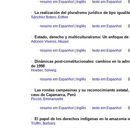
·
resumo em Espanhol
|
Inglês
·
texto em Espanhol
·
E
·
La realización del pluralismo jurídico de tipo iguali
Sánchez Botero, Esther
·
resumo em Espanhol
|
Inglês
·
texto em Espanhol
·
E
·
Estado, derecho y multiculturalismo
:
Un enfoque de 
Adonon Viveros, Akuavi
·
resumo em Espanhol
|
Inglês
·
texto em Espanhol
·
E
·
Dinámicas post-constitucionales
:
cambios en la admi
de 1998
Hueber, Solveig
·
resumo em Espanhol
|
Inglês
·
texto em Espanhol
·
E
·
Las rondas campesinas y su reconocimiento estatal, 
caso de Cajamarca, Perú
Piccoli, Emmanuelle
·
resumo em Espanhol
|
Inglês
·
texto em Espanhol
·
E
·
El papel de los derechos indígenas en la amazonia e
Truffin, Barbara