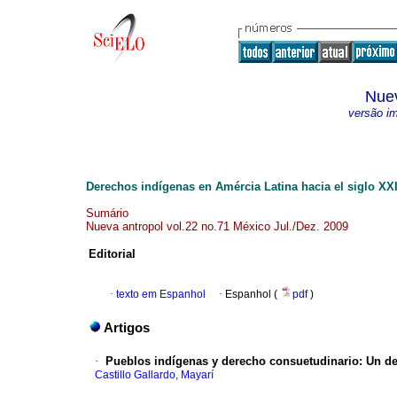
Nuev
versão i
Derechos indígenas en Amércia Latina hacia el siglo XX
Sumário
Nueva antropol vol.22 no.71 México Jul./Dez. 2009
Editorial
·
texto em Espanhol
·
Espanhol (
pdf
)
Artigos
·
Pueblos indígenas y derecho consuetudinario
:
Un de
Castillo Gallardo, Mayarí