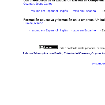
Los claroscuros de la Educación Basada en Competenc
Guzmán, Jesús Carlos
·
resumo em Espanhol
|
Inglês
·
texto em Espanhol
·
Es
Formación educativa y formación en la empresa
:
Un bal
Hualde, Alfredo
·
resumo em Espanhol
|
Inglês
·
texto em Espanhol
·
Es
Todo o conteúdo deste periódico, exceto 
Aldama 74 esquina con Berlín, Colonia del Carmen, Coyoacán,
revistanue