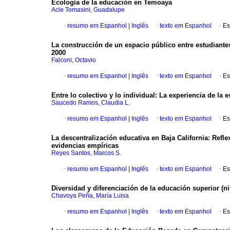
Ecología de la educación en Temoaya
Acle Tomasini, Guadalupe
·
resumo em Espanhol
|
Inglês
·
texto em Espanhol
·
Es
La construcción de un espacio público entre estudiant
2000
Falconi, Octavio
·
resumo em Espanhol
|
Inglês
·
texto em Espanhol
·
Es
Entre lo colectivo y lo individual
:
La experiencia de la e
Saucedo Ramos, Claudia L.
·
resumo em Espanhol
|
Inglês
·
texto em Espanhol
·
Es
La descentralización educativa en Baja California
:
Refle
evidencias empíricas
Reyes Santos, Marcos S.
·
resumo em Espanhol
|
Inglês
·
texto em Espanhol
·
Es
Diversidad y diferenciación de la educación superior (niv
Chavoya Peña, María Luisa
·
resumo em Espanhol
|
Inglês
·
texto em Espanhol
·
Es