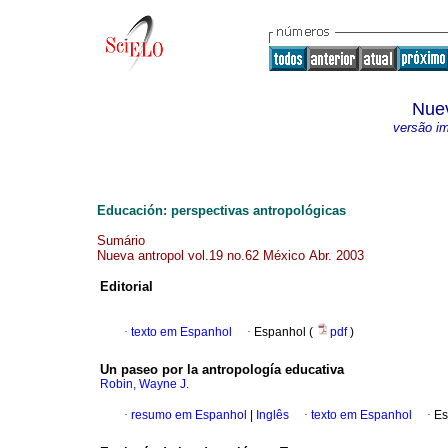
Nuev
versão i
Educación: perspectivas antropológicas
Sumário
Nueva antropol vol.19 no.62 México Abr. 2003
Editorial
·
texto em Espanhol
·
Espanhol (
pdf
)
Un paseo por la antropología educativa
Robin, Wayne J.
·
resumo em Espanhol
|
Inglês
·
texto em Espanhol
·
Es