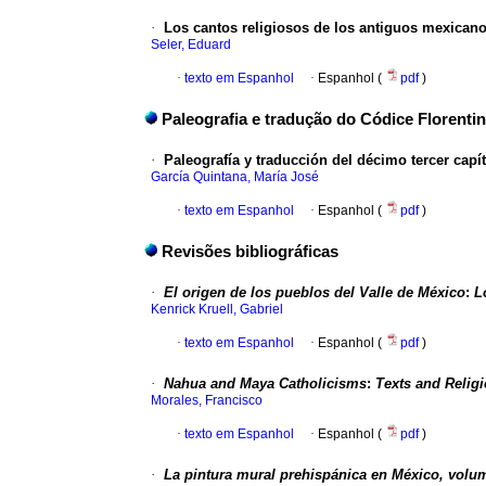
·
Los cantos religiosos de los antiguos mexicanos
Seler, Eduard
·
texto em Espanhol
·
Espanhol (
pdf
)
Paleografia e tradução do Códice Florenti
·
Paleografía y traducción del décimo tercer capítu
García Quintana, María José
·
texto em Espanhol
·
Espanhol (
pdf
)
Revisões bibliográficas
·
El origen de los pueblos del Valle de México
:
L
Kenrick Kruell, Gabriel
·
texto em Espanhol
·
Espanhol (
pdf
)
·
Nahua and Maya Catholicisms
:
Texts and Relig
Morales, Francisco
·
texto em Espanhol
·
Espanhol (
pdf
)
·
La pintura mural prehispánica en México, volum