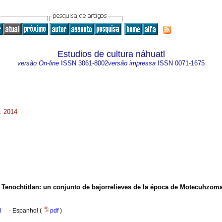
Estudios de cultura náhuatl
versão On-line
ISSN
3061-8002
versão impressa
ISSN
0071-1675
. 2014
 Tenochtitlan
:
un conjunto de bajorrelieves de la época de Motecuhzom
l
·
Espanhol (
pdf
)