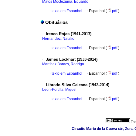
Matos Moctezuma, Eduardo
·
texto em Espanhol
·
Espanhol (
pdf
)
Obituários
·
Ireneo Rojas (1941-2013)
Hernández, Natalio
·
texto em Espanhol
·
Espanhol (
pdf
)
·
James Lockhart (1933-2014)
Martínez Baracs, Rodrigo
·
texto em Espanhol
·
Espanhol (
pdf
)
·
Librado Silva Galeana (1942-2014)
León-Portilla, Miguel
·
texto em Espanhol
·
Espanhol (
pdf
)
Tod
Circuito Mario de la Cueva s/n, Zona 