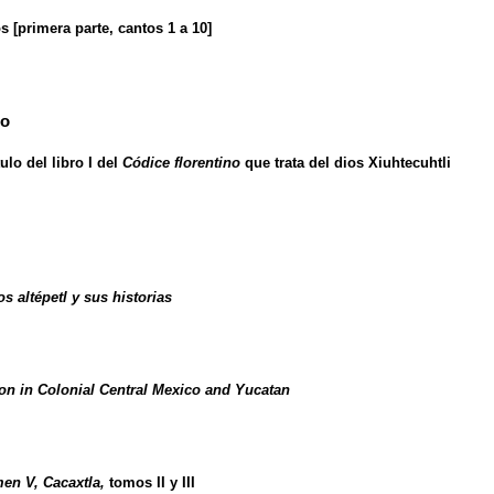
 [primera parte, cantos 1 a 10]
no
lo del libro I del
Códice florentino
que trata del dios Xiuhtecuhtli
os altépetl y sus historias
ion in Colonial Central Mexico and Yucatan
en V, Cacaxtla,
tomos II y III