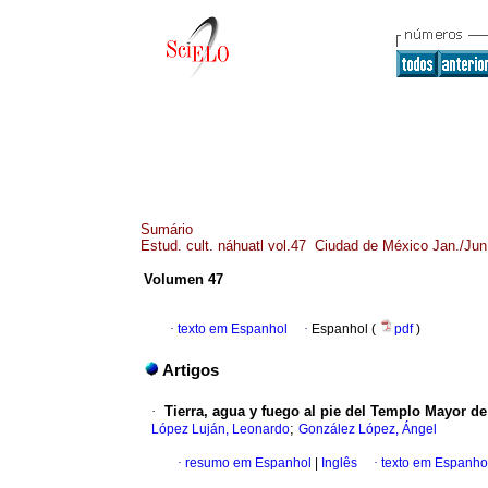
Sumário
Estud. cult. náhuatl vol.47 Ciudad de México Jan./Jun
Volumen 47
·
texto em Espanhol
·
Espanhol (
pdf
)
Artigos
·
Tierra, agua y fuego al pie del Templo Mayor de
;
López Luján, Leonardo
González López, Ángel
·
resumo em Espanhol
|
Inglês
·
texto em Espanho