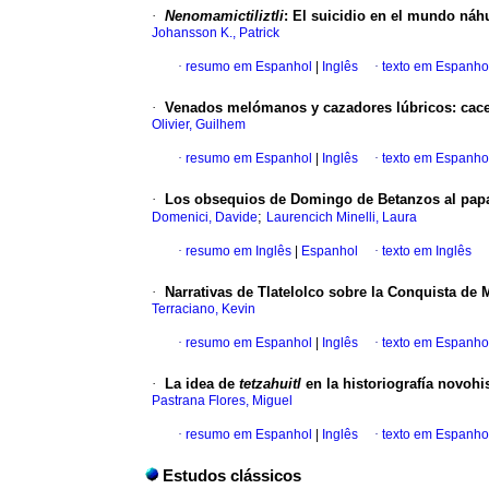
·
Nenomamictiliztli
:
El suicidio en el mundo náh
Johansson K., Patrick
·
resumo em Espanhol
|
Inglês
·
texto em Espanho
·
Venados melómanos y cazadores lúbricos
:
cac
Olivier, Guilhem
·
resumo em Espanhol
|
Inglês
·
texto em Espanho
·
Los obsequios de Domingo de Betanzos al papa
;
Domenici, Davide
Laurencich Minelli, Laura
·
resumo em Inglês
|
Espanhol
·
texto em Inglês
·
Narrativas de Tlatelolco sobre la Conquista de 
Terraciano, Kevin
·
resumo em Espanhol
|
Inglês
·
texto em Espanho
·
La idea de
tetzahuitl
en la historiografía novoh
Pastrana Flores, Miguel
·
resumo em Espanhol
|
Inglês
·
texto em Espanho
Estudos clássicos