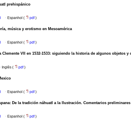
uatl prehispánico
l
·
Espanhol (
pdf
)
ería, música y erotismo en Mesoamérica
l
·
Espanhol (
pdf
)
 Clemente VII en 1532-1533
:
siguiendo la historia de algunos objetos y 
·
Inglês (
pdf
)
Mexico
l
·
Espanhol (
pdf
)
ispana
:
De la tradición náhuatl a la Ilustración. Comentarios preliminares
l
·
Espanhol (
pdf
)