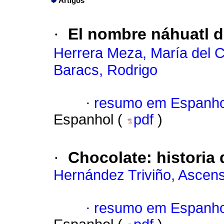
Artigos
·
El nombre náhuatl de
Herrera Meza, María del 
Baracs, Rodrigo
·
resumo em Espanho
Espanhol (
pdf
)
·
Chocolate
:
historia
Hernández Triviño, Ascen
·
resumo em Espanho