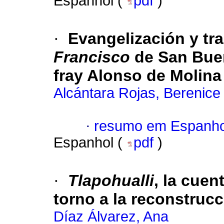
Espanhol (
pdf
)
·
Evangelización y tr
Francisco
de San Buen
fray Alonso de Molina
Alcántara Rojas, Berenice
·
resumo em Espanho
Espanhol (
pdf
)
·
Tlapohualli
, la cuen
torno a la reconstruc
Díaz Álvarez, Ana