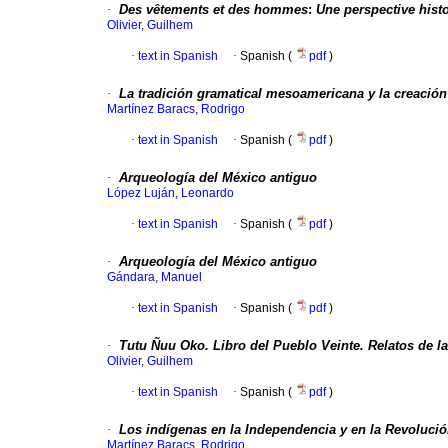
·
Des vêtements et des hommes
:
Une perspective hist
Olivier, Guilhem
·
text in Spanish
·
Spanish (
pdf
)
·
La tradición gramatical mesoamericana y la creación 
Martínez Baracs, Rodrigo
·
text in Spanish
·
Spanish (
pdf
)
·
Arqueología del México antiguo
López Luján, Leonardo
·
text in Spanish
·
Spanish (
pdf
)
·
Arqueología del México antiguo
Gándara, Manuel
·
text in Spanish
·
Spanish (
pdf
)
·
Tutu Ñuu Oko. Libro del Pueblo Veinte. Relatos de la
Olivier, Guilhem
·
text in Spanish
·
Spanish (
pdf
)
·
Los indígenas en la Independencia y en la Revoluci
Martínez Baracs, Rodrigo