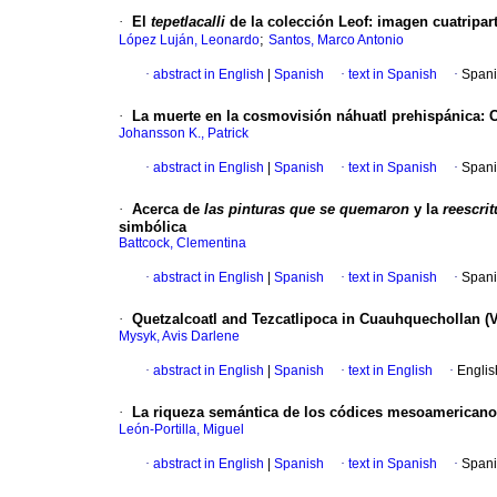
·
El
tepetlacalli
de la colección Leof
:
imagen cuatripart
;
López Luján, Leonardo
Santos, Marco Antonio
·
abstract in English
|
Spanish
·
text in Spanish
·
Spani
·
La muerte en la cosmovisión náhuatl prehispánica
:
C
Johansson K., Patrick
·
abstract in English
|
Spanish
·
text in Spanish
·
Spani
·
Acerca de
las pinturas que se quemaron
y la
reescrit
simbólica
Battcock, Clementina
·
abstract in English
|
Spanish
·
text in Spanish
·
Spani
·
Quetzalcoatl and Tezcatlipoca in Cuauhquechollan (Va
Mysyk, Avis Darlene
·
abstract in English
|
Spanish
·
text in English
·
Englis
·
La riqueza semántica
de los códices mesoamerican
León-Portilla, Miguel
·
abstract in English
|
Spanish
·
text in Spanish
·
Spani