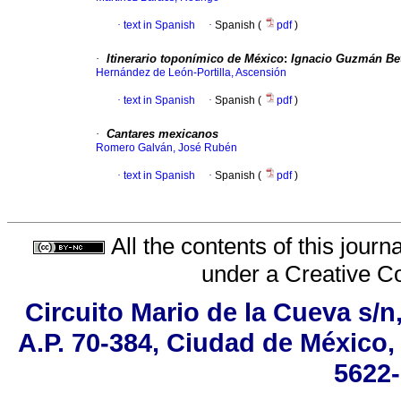
·
text in Spanish
·
Spanish (
pdf
)
·
Itinerario toponímico de México
:
Ignacio Guzmán Be
Hernández de León-Portilla, Ascensión
·
text in Spanish
·
Spanish (
pdf
)
·
Cantares mexicanos
Romero Galván, José Rubén
·
text in Spanish
·
Spanish (
pdf
)
All the contents of this jour
under a
Creative C
Circuito Mario de la Cueva s/n
A.P. 70-384, Ciudad de México,
5622-