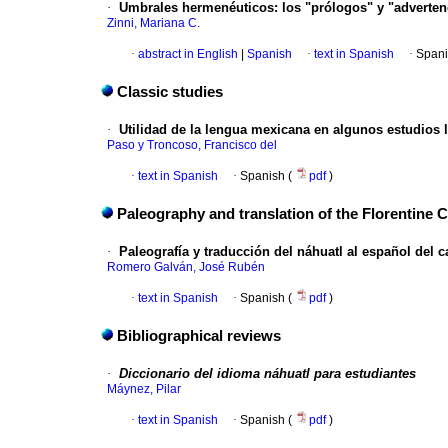
·
Umbrales hermenéuticos
:
los "prólogos" y "adverte
Zinni, Mariana C.
·
abstract in English
|
Spanish
·
text in Spanish
·
Spani
Classic studies
·
Utilidad de la lengua mexicana
en algunos estudios l
Paso y Troncoso, Francisco del
·
text in Spanish
·
Spanish (
pdf
)
Paleography and translation of the Florentine 
·
Paleografía y traducción del náhuatl al español del ca
Romero Galván, José Rubén
·
text in Spanish
·
Spanish (
pdf
)
Bibliographical reviews
·
Diccionario del idioma náhuatl para estudiantes
Máynez, Pilar
·
text in Spanish
·
Spanish (
pdf
)