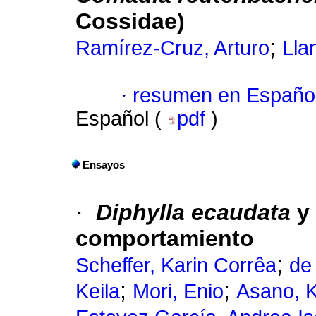
Cossidae)
;
Ramírez-Cruz, Arturo
Lla
·
resumen en Españo
Español (
pdf
)
Ensayos
·
Diphylla ecaudata
y
comportamiento
;
Scheffer, Karin Corrêa
de
;
;
Keila
Mori, Enio
Asano, K