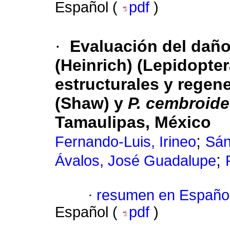
Español (
pdf
)
·
Evaluación del dañ
(Heinrich) (Lepidopter
estructurales y regen
(Shaw) y
P. cembroid
Tamaulipas, México
;
Fernando-Luis, Irineo
Sán
;
Ávalos, José Guadalupe
·
resumen en Españo
Español (
pdf
)