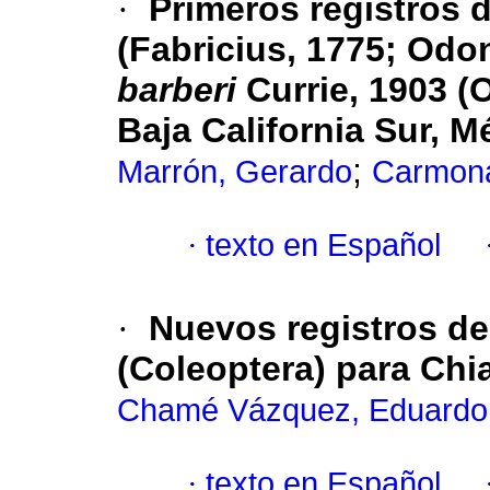
·
Primeros registros 
(Fabricius, 1775; Odon
barberi
Currie, 1903 (
Baja California Sur, M
;
Marrón, Gerardo
Carmona
·
texto en Español
·
Nuevos registros de
(Coleoptera) para Chi
Chamé Vázquez, Eduardo
·
texto en Español