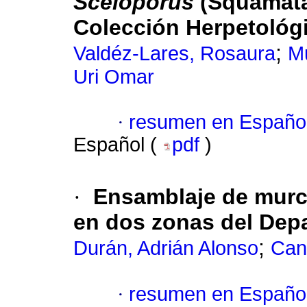
Sceloporus
(Squamata
Colección Herpetológ
;
Valdéz-Lares, Rosaura
Mu
Uri Omar
·
resumen en Españo
Español (
pdf
)
·
Ensamblaje de murc
en dos zonas del Dep
;
Durán, Adrián Alonso
Canc
·
resumen en Españo