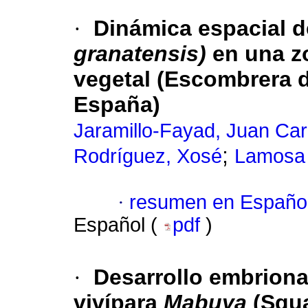
·
Dinámica espacial de
granatensis)
en una z
vegetal (Escombrera d
España)
Jaramillo-Fayad, Juan Car
;
Rodríguez, Xosé
Lamosa 
·
resumen en Españo
Español (
pdf
)
·
Desarrollo embrionar
vivípara
Mabuya
(Squa