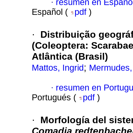
·
resumen en Españo
Español (
pdf
)
·
Distribuição geográ
(Coleoptera: Scaraba
Atlântica (Brasil)
;
Mattos, Ingrid
Mermudes, 
·
resumen en Portug
Portugués (
pdf
)
·
Morfología del sist
Comadia redtenbache