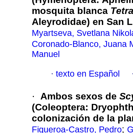
mosquita blanca
Tetr
Aleyrodidae) en San L
Myartseva, Svetlana Niko
Coronado-Blanco, Juana 
Manuel
·
texto en Español
·
Ambos sexos de
Sc
(Coleoptera: Dryophth
colonización de la pl
;
Figueroa-Castro, Pedro
G