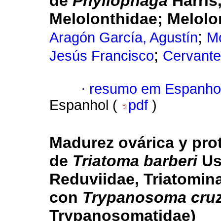
de
Phyllophaga
Harris
Melolonthidae; Melolo
;
Aragón García, Agustín
Mo
;
Jesús Francisco
Cervante
·
resumo em Espanho
Espanhol (
pdf
)
Madurez ovárica y prot
de
Triatoma barberi
Us
Reduviidae, Triatomin
con
Trypanosoma cruz
Trypanosomatidae)