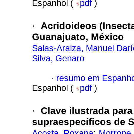
Espanhol (
pdf
)
·
Acridoideos (Insect
Guanajuato, México
Salas-Araiza, Manuel Darí
Silva, Genaro
·
resumo em Espanho
Espanhol (
pdf
)
·
Clave ilustrada para
supraespecíficos de 
;
Acosta, Roxana
Morrone,