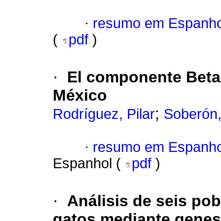
·
resumo em Espanho
(
pdf
)
·
El componente Beta 
México
;
Rodríguez, Pilar
Soberón,
·
resumo em Espanho
Espanhol (
pdf
)
·
Análisis de seis po
gatos mediante genes