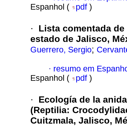
Espanhol (
pdf
)
·
Lista comentada de 
estado de Jalisco, Mé
;
Guerrero, Sergio
Cervant
·
resumo em Espanho
Espanhol (
pdf
)
·
Ecología de la anid
(Reptilia: Crocodylid
Cuitzmala, Jalisco, M