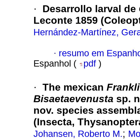
·
Desarrollo larval de
Leconte 1859 (Coleop
Hernández-Martínez, Ger
·
resumo em Espanho
Espanhol (
pdf
)
·
The mexican
Frankli
Bisaetaevenusta
sp. n
nov. species assembla
(Insecta, Thysanopter
;
Johansen, Roberto M.
Mo