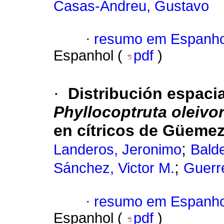
Casas-Andreu, Gustavo
·
resumo em Espanho
Espanhol (
pdf
)
·
Distribución espacia
Phyllocoptruta oleivo
en cítricos de Güeme
;
Landeros, Jeronimo
Bald
;
Sánchez, Victor M.
Guerr
·
resumo em Espanho
Espanhol (
pdf
)