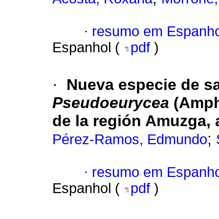
·
resumo em Espanho
Espanhol (
pdf
)
·
Nueva especie de s
Pseudoeurycea
(Amphi
de la región Amuzga, 
;
Pérez-Ramos, Edmundo
·
resumo em Espanho
Espanhol (
pdf
)