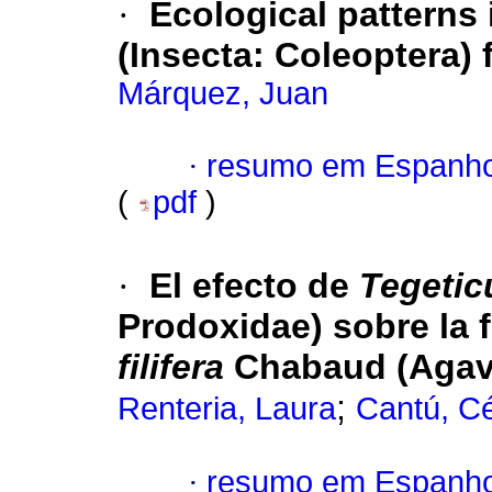
·
Ecological patterns
(Insecta: Coleoptera)
Márquez, Juan
·
resumo em Espanho
(
pdf
)
·
El efecto de
Tegetic
Prodoxidae) sobre la 
filifera
Chabaud (Agava
;
Renteria, Laura
Cantú, C
·
resumo em Espanho