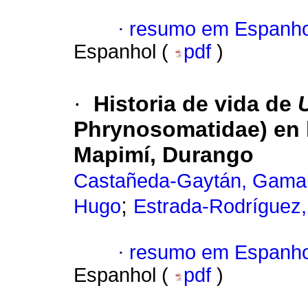
·
resumo em Espanho
Espanhol (
pdf
)
·
Historia de vida de
Phrynosomatidae) en l
Mapimí, Durango
Castañeda-Gaytán, Gamal
;
Hugo
Estrada-Rodríguez,
·
resumo em Espanho
Espanhol (
pdf
)