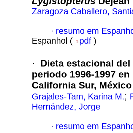
Lygistopterus
Dejean 
Zaragoza Caballero, Sant
·
resumo em Espanho
Espanhol (
pdf
)
·
Dieta estacional de
periodo 1996-1997 en e
California Sur, México
;
Grajales-Tam, Karina M.
Hernández, Jorge
·
resumo em Espanho