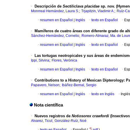
·
Descripción de
Sectiliclava placidae
sp. nov. (Hymeno
;
;
Monrreal Hernández, Laura S.
Trjapitzin, Vladimir A.
Ruíz-Ca
·
resumen en Español
|
Inglés
·
texto en Español
·
Esp
·
Mamíferos de cuatro áreas con diferente grado de alt
;
Sánchez-Hernández, Cornelio
Romero-Almaraz, Ma. de Lour
·
resumen en Español
|
Inglés
·
texto en Español
·
Esp
·
Las tortugas neotropicales y sus áreas de endemism
;
Ippi, Silvina
Flores, Verónica
·
resumen en Español
|
Inglés
·
texto en Español
·
Esp
·
Contributions to a History of Mexican Dipterology
:
Pa
;
Papavero, Nelson
Ibáñez-Bernal, Sergio
·
resumen en Español
|
Inglés
·
texto en Inglés
·
Inglé
Nota científica
·
Nuevos registros de
Notiosorex crawfordi
(Insectivor
;
Alvarez, Ticul
González-Ruíz, Noé
·
texto en Español
·
Español (
pdf
)