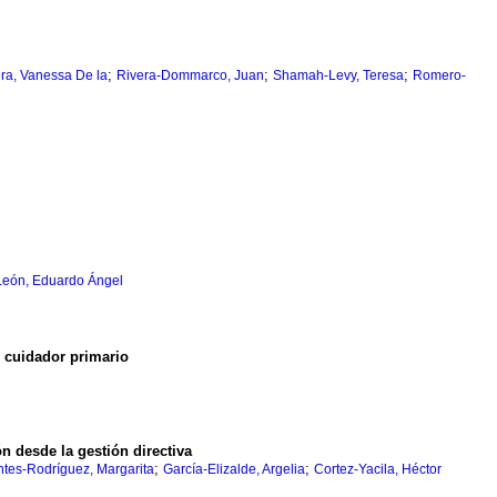
;
;
;
ra, Vanessa De la
Rivera-Dommarco, Juan
Shamah-Levy, Teresa
Romero-
León, Eduardo Ángel
l cuidador primario
n desde la gestión directiva
;
;
tes-Rodríguez, Margarita
García-Elizalde, Argelia
Cortez-Yacila, Héctor