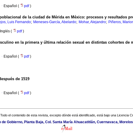
·
Español (
pdf
)
poblacional de la ciudad de Mérida en México: procesos y resultados pr
;
;
;
lejos, Luis Fernando
Meneses-García, Abelardo
Mohar, Alejandro
Piñeros, Mario
Inglés (
pdf
)
ulino en la primera y última relación sexual en distintas cohortes de 
·
Español (
pdf
)
 después de 1519
·
Español (
pdf
)
Todo el contenido de esta revista, excepto dónde está identificado, está bajo una
Licencia 
io de Gobierno, Planta Baja, Col. Santa María Ahuacatitlán, Cuernavaca, Morelos