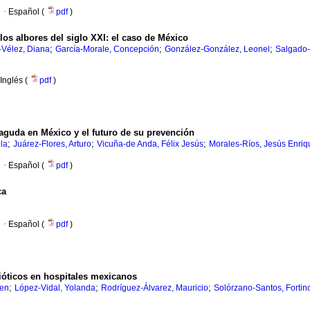
·
Español (
pdf
)
os albores del siglo XXI: el caso de México
;
;
;
-Vélez, Diana
García-Morale, Concepción
González-González, Leonel
Salgado-
Inglés (
pdf
)
aguda en México y el futuro de su prevención
;
;
;
la
Juárez-Flores, Arturo
Vicuña-de Anda, Félix Jesús
Morales-Ríos, Jesús Enriq
·
Español (
pdf
)
ca
·
Español (
pdf
)
ióticos en hospitales mexicanos
;
;
;
ren
López-Vidal, Yolanda
Rodríguez-Álvarez, Mauricio
Solórzano-Santos, Fortin