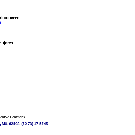
eliminares
n
mujeres
Creative Commons
, MX, 62508, (52 73) 17-5745