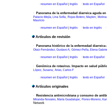
·
resumen en Español
|
Inglés
·
texto en Español
·
Panorama de la enfermedad diarreica aguda en l
;
;
Palacio-Mejía, Lina Sofía
Rojas-Botero, Maylen
Molina
Mauricio
·
resumen en Español
|
Inglés
·
texto en Inglés
·
Artículos de revisión
·
Panorama histórico de la enfermedad diarreica 
;
Olaiz-Fernández, Gustavo A
Gómez-Peña, Elena Gabrie
·
resumen en Español
|
Inglés
·
texto en Español
·
Genómica de rotavirus. Impacto en salud públi
;
López, Susana
Arias, Carlos F
·
resumen en Español
|
Inglés
·
texto en Español
Artículos originales
·
Resistencia antimicrobiana y consumo de antib
;
Miranda-Novales, María Guadalupe
Flores-Moreno, Ka
Network