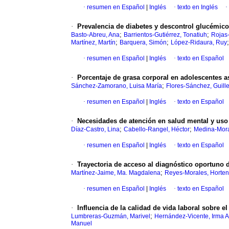
·
resumen en Español
|
Inglés
·
texto en Inglés
·
·
Prevalencia de diabetes y descontrol glucémico
;
;
Basto-Abreu, Ana
Barrientos-Gutiérrez, Tonatiuh
Rojas
;
;
Martínez, Martín
Barquera, Simón
López-Ridaura, Ruy
·
resumen en Español
|
Inglés
·
texto en Español
·
Porcentaje de grasa corporal en adolescentes a
;
Sánchez-Zamorano, Luisa María
Flores-Sánchez, Guill
·
resumen en Español
|
Inglés
·
texto en Español
·
Necesidades de atención en salud mental y uso
;
;
Díaz-Castro, Lina
Cabello-Rangel, Héctor
Medina-Mora
·
resumen en Español
|
Inglés
·
texto en Español
·
Trayectoria de acceso al diagnóstico oportuno d
;
Martínez-Jaime, Ma. Magdalena
Reyes-Morales, Horten
·
resumen en Español
|
Inglés
·
texto en Español
·
Influencia de la calidad de vida laboral sobre 
;
Lumbreras-Guzmán, Marivel
Hernández-Vicente, Irma A
Manuel