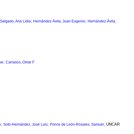
;
;
Salgado, Ana Lidia
Hernández-Ávila, Juan Eugenio
Hernández-Ávila,
;
ue
Carrasco, Omar F
;
;
; UNCAR
o
Soto-Hernández, José Luis
Ponce de León-Rosales, Samuel