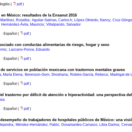
Inglés (
pdf
)
 en México: resultados de la Ensanut 2016
;
;
;
-Martínez, Rosalba
Aguilar-Salinas, Carlos A
López-Olmedo, Nancy
Cruz-Góngo
;
;
Hernández-Ávila, Mauricio
Villalpando, Salvador
·
Español (
pdf
)
sociado con conductas alimentarias de riesgo, hogar y sexo
;
ermo
Lazcano-Ponce, Eduardo
·
Español (
pdf
)
 de servicios en población mexicana con trastornos mentales graves
;
;
;
, María Elena
Berenzon-Gorn, Shoshana
Robles-García, Rebeca
Madrigal-de 
·
Español (
pdf
)
el trastorno por déficit de atención e hiperactividad: una perspectiva de
sia
·
Español (
pdf
)
el desempeño de trabajadores de hospitales públicos de México: una visió
;
;
;
lejandra
Méndez-Hernández, Pablo
Dosamantes-Carrasco, Libia Darina
Cervan