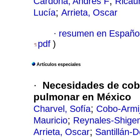
;
Cardona, Andrés F
Ricaur
;
Lucía
Arrieta, Oscar
·
resumen en Españo
pdf
)
Artículos especiales
·
Necesidades de cobe
pulmonar en México
;
Charvel, Sofía
Cobo-Armi
;
Mauricio
Reynales-Shige
;
Arrieta, Oscar
Santillán-D