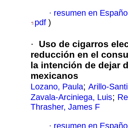
·
resumen en Españo
pdf
)
·
Uso de cigarros ele
reducción en el cons
la intención de dejar
mexicanos
;
Lozano, Paula
Arillo-Sant
;
Zavala-Arciniega, Luis
Re
Thrasher, James F
·
resumen en Españo