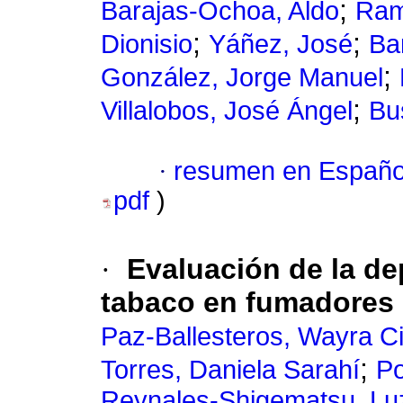
;
Barajas-Ochoa, Aldo
Ram
;
;
Dionisio
Yáñez, José
Ba
;
González, Jorge Manuel
;
Villalobos, José Ángel
Bu
·
resumen en Españo
pdf
)
·
Evaluación de la de
tabaco en fumadores 
Paz-Ballesteros, Wayra Cit
;
Torres, Daniela Sarahí
Po
Reynales-Shigematsu, Lu