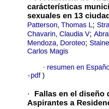
carácterísticas munic
sexuales en 13 ciuda
;
Patterson, Thomas L
Str
;
Chavarin, Claudia V
Abra
;
Mendoza, Doroteo
Stain
Carlos Magis
·
resumen en Españo
pdf
)
·
Fallas en el diseño
Aspirantes a Residen