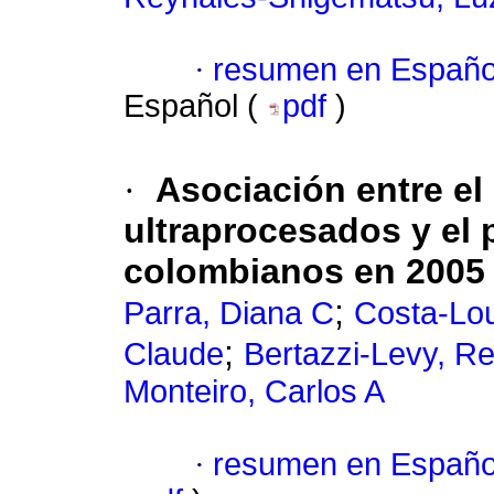
·
resumen en Españo
Español (
pdf
)
·
Asociación entre e
ultraprocesados y el p
colombianos en 2005
;
Parra, Diana C
Costa-Lou
;
Claude
Bertazzi-Levy, R
Monteiro, Carlos A
·
resumen en Españo