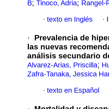
;
;
B
Tinoco, Adria
Rangel-R
·
texto en Inglés
·
·
Prevalencia de hipe
las nuevas recomenda
análisis secundario 
;
Alvarez-Arias, Priscilla
Hu
Zafra-Tanaka, Jessica H
·
texto en Español
·
Mortalidad y discap