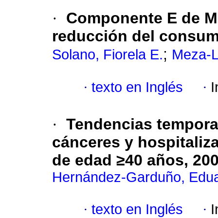
·
Componente E de MP
reducción del consum
;
Solano, Fiorela E.
Meza-L
·
texto en Inglés
·
I
·
Tendencias tempora
cánceres y hospitali
de edad ≥40 años, 20
Hernández-Garduño, Edu
·
texto en Inglés
·
I