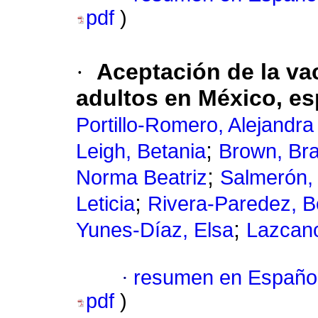
pdf
)
·
Aceptación de la va
adultos en México, e
Portillo-Romero, Alejandra 
;
Leigh, Betania
Brown, Br
;
Norma Beatriz
Salmerón,
;
Leticia
Rivera-Paredez, B
;
Yunes-Díaz, Elsa
Lazcan
·
resumen en Españo
pdf
)