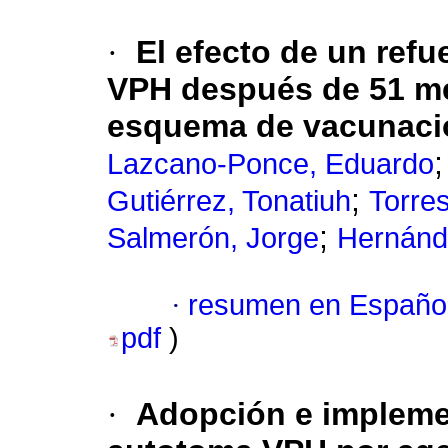
·
El efecto de un refu
VPH después de 51 me
esquema de vacunaci
Lazcano-Ponce, Eduardo
;
Gutiérrez, Tonatiuh
Torres
;
Salmerón, Jorge
Hernánde
·
resumen en Españo
pdf
)
·
Adopción e implemen