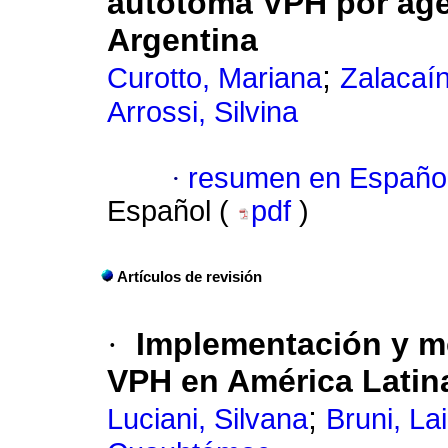
autotoma VPH por agen
Argentina
;
Curotto, Mariana
Zalacaín
Arrossi, Silvina
·
resumen en Españo
Español (
pdf
)
Artículos de revisión
·
Implementación y mo
VPH en América Latin
;
Luciani, Silvana
Bruni, La