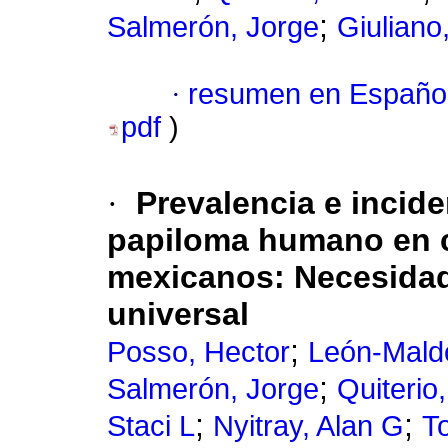
;
Salmerón, Jorge
Giuliano
·
resumen en Españo
pdf
)
·
Prevalencia e incide
papiloma humano en c
mexicanos: Necesidad
universal
;
Posso, Hector
León-Maldo
;
Salmerón, Jorge
Quiterio
;
;
Staci L
Nyitray, Alan G
T