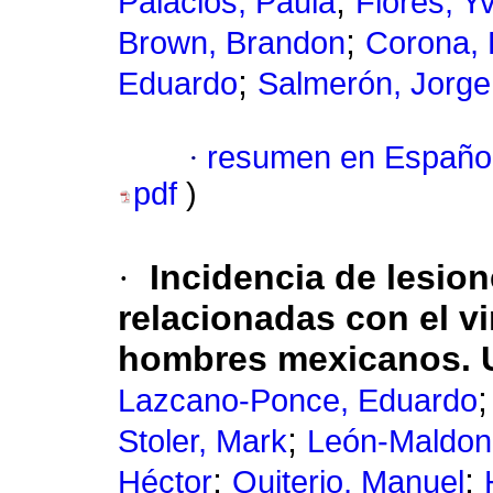
;
Palacios, Paula
Flores, Y
;
Brown, Brandon
Corona, 
;
Eduardo
Salmerón, Jorge
·
resumen en Españo
pdf
)
·
Incidencia de lesion
relacionadas con el v
hombres mexicanos. U
Lazcano-Ponce, Eduardo
;
Stoler, Mark
León-Maldona
;
;
Héctor
Quiterio, Manuel