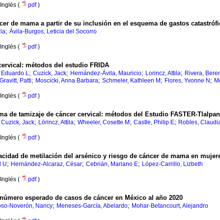
Inglés (
pdf
)
cer de mama a partir de su inclusión en el esquema de gastos catastróf
;
la
Ávila-Burgos, Leticia del Socorro
Inglés (
pdf
)
 cervical: métodos del estudio FRIDA
;
;
;
;
 Eduardo L
Cuzick, Jack
Hernández-Ávila, Mauricio
Lorincz, Attila
Rivera, Bere
;
;
;
;
Gravitt, Patti
Moscicki, Anna Barbara
Schmeler, Kathleen M
Flores, Yvonne N
M
Inglés (
pdf
)
ma de tamizaje de cáncer cervical: métodos del Estudio FASTER-Tlalpa
;
;
;
;
;
Cuzick, Jack
Lörincz, Attila
Wheeler, Cosette M
Castle, Philip E
Robles, Claudi
Inglés (
pdf
)
idad de metilación del arsénico y riesgo de cáncer de mama en mujer
;
;
;
l U
Hernández-Alcaraz, César
Cebrián, Mariano E
López-Carrillo, Lizbeth
Inglés (
pdf
)
l número esperado de casos de cáncer en México al año 2020
;
;
so-Noverón, Nancy
Meneses-García, Abelardo
Mohar-Betancourt, Alejandro