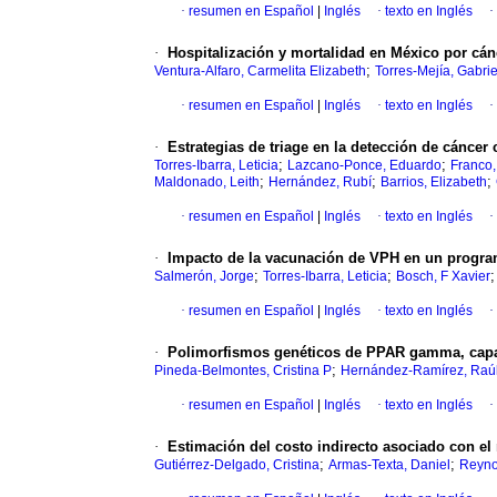
·
resumen en Español
|
Inglés
·
texto en Inglés
·
·
Hospitalización y mortalidad en México por cán
;
Ventura-Alfaro, Carmelita Elizabeth
Torres-Mejía, Gabrie
·
resumen en Español
|
Inglés
·
texto en Inglés
·
·
Estrategias de triage en la detección de cáncer
;
;
Torres-Ibarra, Leticia
Lazcano-Ponce, Eduardo
Franco,
;
;
;
Maldonado, Leith
Hernández, Rubí
Barrios, Elizabeth
·
resumen en Español
|
Inglés
·
texto en Inglés
·
·
Impacto de la vacunación de VPH en un progra
;
;
Salmerón, Jorge
Torres-Ibarra, Leticia
Bosch, F Xavier
·
resumen en Español
|
Inglés
·
texto en Inglés
·
·
Polimorfismos genéticos de PPAR gamma, capac
;
Pineda-Belmontes, Cristina P
Hernández-Ramírez, Raú
·
resumen en Español
|
Inglés
·
texto en Inglés
·
·
Estimación del costo indirecto asociado con e
;
;
Gutiérrez-Delgado, Cristina
Armas-Texta, Daniel
Reyno