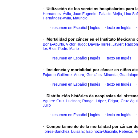
·
Utilización de los servicios hospitalarios para 
;
Hernández-Ávila, Juan Eugenio
Palacio-Mejía, Lina Sof
Hernández-Ávila, Mauricio
·
resumen en Español
|
Inglés
·
texto en Inglés
·
·
Mortalidad por cáncer en el Instituto Mexicano 
;
;
Borja-Aburto, Víctor Hugo
Dávila-Torres, Javier
Rascón
los Ríos, Pedro Mario
·
resumen en Español
|
Inglés
·
texto en Inglés
·
·
Incidencia y mortalidad por cáncer en niños ate
;
Fajardo-Gutiérrez, Arturo
González-Miranda, Guadalup
·
resumen en Español
|
Inglés
·
texto en Inglés
·
·
Distribución histórica de neoplasias del sistem
;
;
Aguirre-Cruz, Lucinda
Rangel-López, Edgar
Cruz-Aguil
Julio
·
resumen en Español
|
Inglés
·
texto en Inglés
·
·
Comportamiento de la mortalidad por cáncer de 
;
;
Torres-Sánchez, Luisa E
Espinoza-Giacinto, Rebeca
R