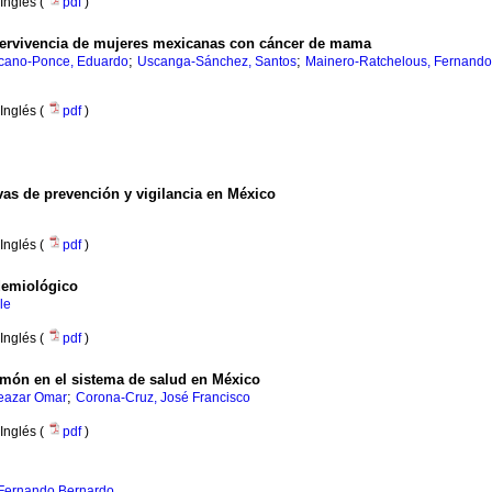
Inglés (
pdf
)
upervivencia de mujeres mexicanas con cáncer de mama
;
;
cano-Ponce, Eduardo
Uscanga-Sánchez, Santos
Mainero-Ratchelous, Fernando
Inglés (
pdf
)
as de prevención y vigilancia en México
Inglés (
pdf
)
idemiológico
le
Inglés (
pdf
)
lmón en el sistema de salud en México
;
eazar Omar
Corona-Cruz, José Francisco
Inglés (
pdf
)
 Fernando Bernardo