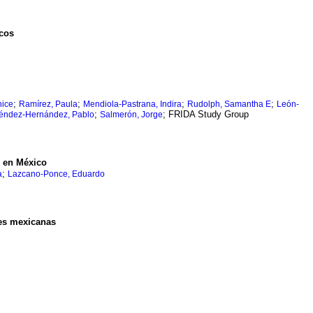
icos
;
;
;
;
nice
Ramírez, Paula
Mendiola-Pastrana, Indira
Rudolph, Samantha E
León-
;
; FRIDA Study Group
éndez-Hernández, Pablo
Salmerón, Jorge
n en México
;
a
Lazcano-Ponce, Eduardo
es mexicanas