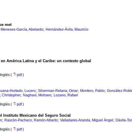
 be met
;
;
Meneses-García, Abelardo
Hernández-Ávila, Mauricio
en América Latina y el Caribe: un contexto global
Inglés (
pdf
)
;
;
;
uana-Hurtado, Lucero
Silverman-Retana, Omar
Montero, Pablo
González-Roble
;
;
, Christopher
Naghavi, Mohsen
Lozano, Rafael
Inglés (
pdf
)
l Instituto Mexicano del Seguro Social
;
;
;
an
Rascón-Pacheco, Ramón Alberto
Valladares-Aranda, Miguel Ángel
Dávila-Tor
Inglés (
pdf
)