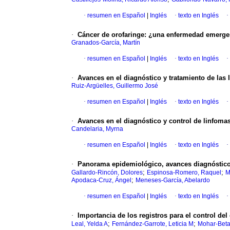
·
resumen en Español
|
Inglés
·
texto en Inglés
·
·
Cáncer de orofaringe: ¿una enfermedad emerge
Granados-García, Martín
·
resumen en Español
|
Inglés
·
texto en Inglés
·
·
Avances en el diagnóstico y tratamiento de las
Ruiz-Argüelles, Guillermo José
·
resumen en Español
|
Inglés
·
texto en Inglés
·
·
Avances en el diagnóstico y control de linfoma
Candelaria, Myrna
·
resumen en Español
|
Inglés
·
texto en Inglés
·
·
Panorama epidemiológico, avances diagnósticos
;
;
Gallardo-Rincón, Dolores
Espinosa-Romero, Raquel
M
;
Apodaca-Cruz, Ángel
Meneses-García, Abelardo
·
resumen en Español
|
Inglés
·
texto en Inglés
·
·
Importancia de los registros para el control del
;
;
Leal, Yelda A
Fernández-Garrote, Leticia M
Mohar-Beta