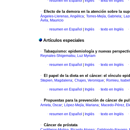
·
resumen en Español
|
Inglés
·
texto en Inglés
·
·
Efecto de la demora en la atención sobre la s
;
;
Ángeles-Llerenas, Angélica
Torres-Mejía, Gabriela
Laz
Ávila, Mauricio
·
resumen en Español
|
Inglés
·
texto en Inglés
·
Artículos especiales
·
Tabaquismo: epidemiología y nuevas perspectiv
Reynales-Shigematsu, Luz Myriam
·
resumen en Español
|
Inglés
·
texto en Inglés
·
·
El papel de la dieta en el cáncer: el vínculo ep
;
;
Stepien, Magdalena
Chajes, Veronique
Romieu, Isabel
·
resumen en Español
|
Inglés
·
texto en Inglés
·
·
Propuestas para la prevención de cáncer de pu
;
;
Arrieta, Oscar
López-Mejía, Mariana
Macedo-Pérez, El
·
resumen en Español
|
Inglés
·
texto en Inglés
·
·
Cáncer de próstata
;
Castillejos-Molina, Ricardo Alonso
Gabilondo-Navarro,