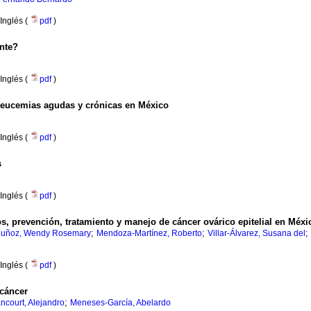
Inglés (
pdf
)
nte?
Inglés (
pdf
)
 leucemias agudas y crónicas en México
Inglés (
pdf
)
s
Inglés (
pdf
)
, prevención, tratamiento y manejo de cáncer ovárico epitelial en Méxi
;
;
;
uñoz, Wendy Rosemary
Mendoza-Martínez, Roberto
Villar-Álvarez, Susana del
Inglés (
pdf
)
 cáncer
;
ncourt, Alejandro
Meneses-García, Abelardo