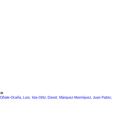
co
;
;
;
Oñate-Ocaña, Luis
Isla-Ortiz, David
Márquez-Manríquez, Juan Pablo