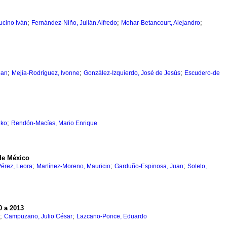
;
;
;
ucino Iván
Fernández-Niño, Julián Alfredo
Mohar-Betancourt, Alejandro
;
;
;
ban
Mejía-Rodríguez, Ivonne
González-Izquierdo, José de Jesús
Escudero-de
;
uko
Rendón-Macías, Mario Enrique
 de México
;
;
;
érez, Leora
Martínez-Moreno, Mauricio
Garduño-Espinosa, Juan
Sotelo,
0 a 2013
;
;
Campuzano, Julio César
Lazcano-Ponce, Eduardo