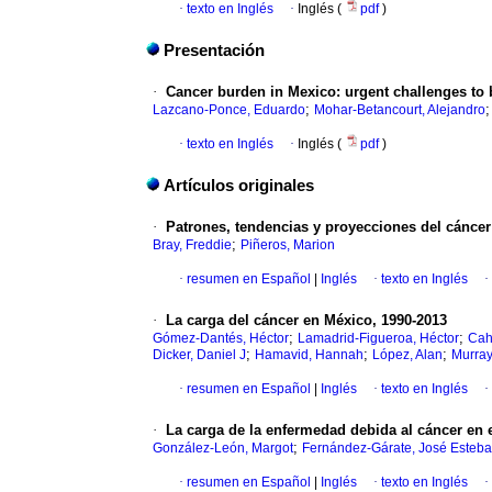
·
texto en Inglés
·
Inglés (
pdf
)
Presentación
·
Cancer burden in Mexico: urgent challenges to
;
Lazcano-Ponce, Eduardo
Mohar-Betancourt, Alejandro
·
texto en Inglés
·
Inglés (
pdf
)
Artículos originales
·
Patrones, tendencias y proyecciones del cáncer 
;
Bray, Freddie
Piñeros, Marion
·
resumen en Español
|
Inglés
·
texto en Inglés
·
·
La carga del cáncer en México, 1990-2013
;
;
Gómez-Dantés, Héctor
Lamadrid-Figueroa, Héctor
Cah
;
;
;
Dicker, Daniel J
Hamavid, Hannah
López, Alan
Murray
·
resumen en Español
|
Inglés
·
texto en Inglés
·
·
La carga de la enfermedad debida al cáncer en e
;
González-León, Margot
Fernández-Gárate, José Esteb
·
resumen en Español
|
Inglés
·
texto en Inglés
·