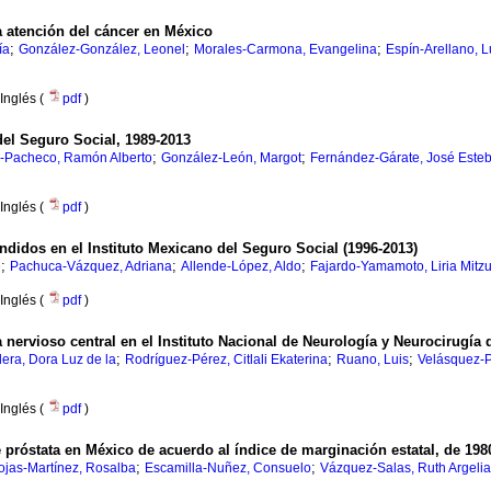
la atención del cáncer en México
;
;
;
ía
González-González, Leonel
Morales-Carmona, Evangelina
Espín-Arellano, L
Inglés (
pdf
)
del Seguro Social, 1989-2013
;
;
-Pacheco, Ramón Alberto
González-León, Margot
Fernández-Gárate, José Este
Inglés (
pdf
)
ndidos en el Instituto Mexicano del Seguro Social (1996-2013)
;
;
;
e
Pachuca-Vázquez, Adriana
Allende-López, Aldo
Fajardo-Yamamoto, Liria Mitz
Inglés (
pdf
)
a nervioso central en el Instituto Nacional de Neurología y Neurocirugía
;
;
;
era, Dora Luz de la
Rodríguez-Pérez, Citlali Ekaterina
Ruano, Luis
Velásquez-P
Inglés (
pdf
)
próstata en México de acuerdo al índice de marginación estatal, de 198
;
;
ojas-Martínez, Rosalba
Escamilla-Nuñez, Consuelo
Vázquez-Salas, Ruth Argelia