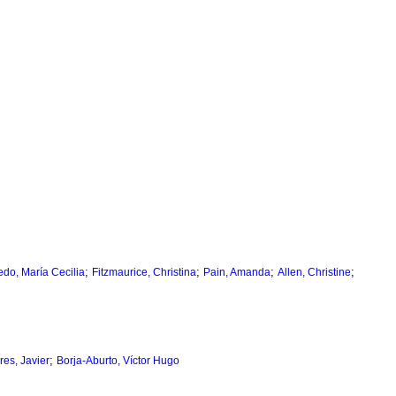
;
;
;
;
do, María Cecilia
Fitzmaurice, Christina
Pain, Amanda
Allen, Christine
;
res, Javier
Borja-Aburto, Víctor Hugo