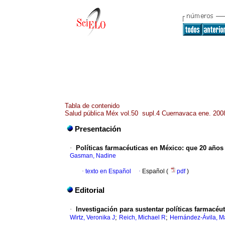
Tabla de contenido
Salud pública Méx vol.50 supl.4 Cuernavaca ene. 200
Presentación
·
Políticas farmacéuticas en México
:
que 20 años
Gasman, Nadine
·
texto en Español
·
Español (
pdf
)
Editorial
·
Investigación para sustentar políticas farmacéu
;
;
Wirtz, Veronika J
Reich, Michael R
Hernández-Ávila, M