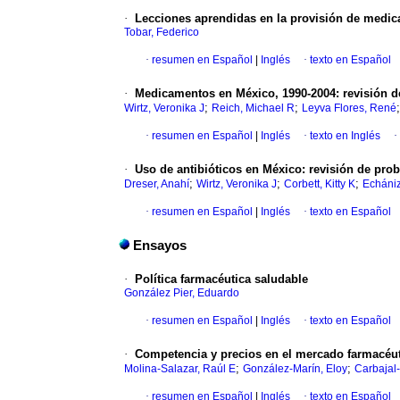
·
Lecciones aprendidas en la provisión de medica
Tobar, Federico
·
resumen en Español
|
Inglés
·
texto en Español
·
Medicamentos en México, 1990-2004
:
revisión d
;
;
Wirtz, Veronika J
Reich, Michael R
Leyva Flores, René
·
resumen en Español
|
Inglés
·
texto en Inglés
·
·
Uso de antibióticos en México
:
revisión de prob
;
;
;
Dreser, Anahí
Wirtz, Veronika J
Corbett, Kitty K
Echániz
·
resumen en Español
|
Inglés
·
texto en Español
Ensayos
·
Política farmacéutica saludable
González Pier, Eduardo
·
resumen en Español
|
Inglés
·
texto en Español
·
Competencia y precios en el mercado farmacéu
;
;
Molina-Salazar, Raúl E
González-Marín, Eloy
Carbajal
·
resumen en Español
|
Inglés
·
texto en Español