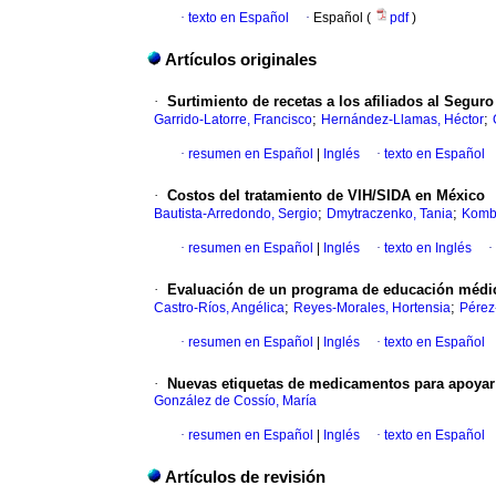
·
texto en Español
·
Español (
pdf
)
Artículos originales
·
Surtimiento de recetas a los afiliados al Segu
;
;
Garrido-Latorre, Francisco
Hernández-Llamas, Héctor
·
resumen en Español
|
Inglés
·
texto en Español
·
Costos del tratamiento de VIH/SIDA en México
;
;
Bautista-Arredondo, Sergio
Dmytraczenko, Tania
Kombe
·
resumen en Español
|
Inglés
·
texto en Inglés
·
·
Evaluación de un programa de educación médica
;
;
Castro-Ríos, Angélica
Reyes-Morales, Hortensia
Pérez
·
resumen en Español
|
Inglés
·
texto en Español
·
Nuevas etiquetas de medicamentos para apoyar
González de Cossío, María
·
resumen en Español
|
Inglés
·
texto en Español
Artículos de revisión