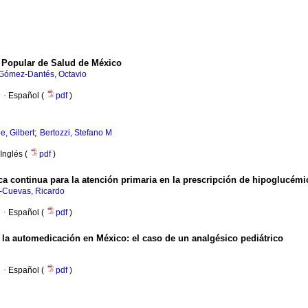
ro Popular de Salud de México
Gómez-Dantés, Octavio
·
Español (
pdf
)
;
, Gilbert
Bertozzi, Stefano M
Inglés (
pdf
)
 continua para la atención primaria en la prescripción de hipoglucémi
-Cuevas, Ricardo
·
Español (
pdf
)
 la automedicación en México
:
el caso de un analgésico pediátrico
·
Español (
pdf
)