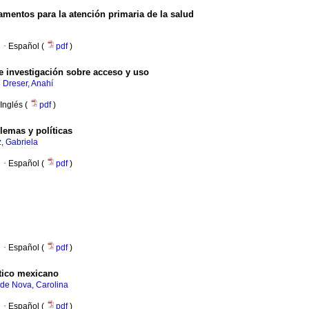
mentos para la atención primaria de la salud
·
Español (
pdf
)
e investigación sobre acceso y uso
;
Dreser, Anahí
Inglés (
pdf
)
lemas y políticas
, Gabriela
·
Español (
pdf
)
·
Español (
pdf
)
tico mexicano
-de Nova, Carolina
·
Español (
pdf
)