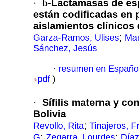
·
b
-Lactamasas de es
están codificadas en 
aislamientos clínicos
;
Garza-Ramos, Ulises
Mar
Sánchez, Jesús
·
resumen en Españo
pdf
)
·
Sífilis materna y co
Bolivia
;
Revollo, Rita
Tinajeros, F
;
;
G
Zegarra, Lourdes
Díaz