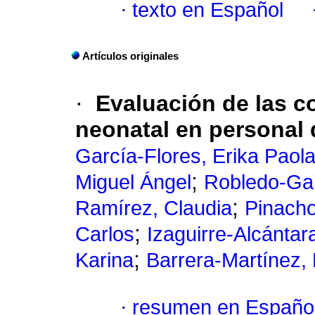
·
texto en Español
Artículos originales
·
Evaluación de las c
neonatal en personal 
García-Flores, Erika Paol
;
Miguel Ángel
Robledo-Galv
;
Ramírez, Claudia
Pinacho
;
Carlos
Izaguirre-Alcántara
;
Karina
Barrera-Martínez,
·
resumen en Españo