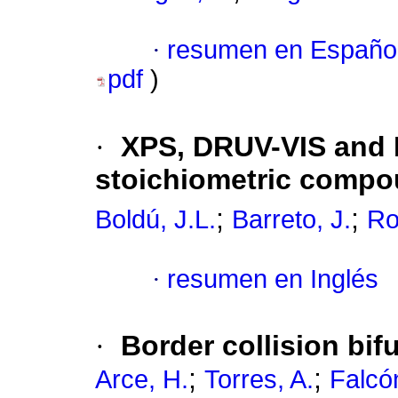
·
resumen en Españo
pdf
)
·
XPS, DRUV-VIS and E
stoichiometric comp
;
;
Boldú, J.L.
Barreto, J.
Ro
·
resumen en Inglés
·
Border collision bifu
;
;
Arce, H.
Torres, A.
Falcón