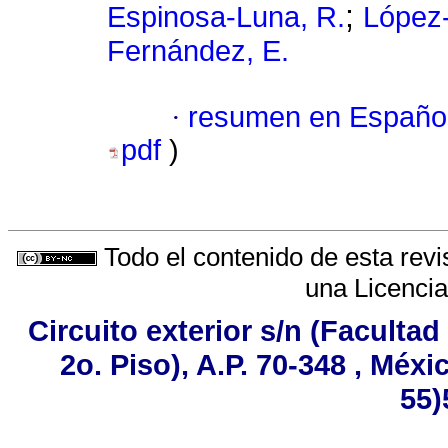
;
Espinosa-Luna, R.
López-
Fernández, E.
·
resumen en Españo
pdf
)
Todo el contenido de esta revi
una
Licenci
Circuito exterior s/n (Faculta
2o. Piso), A.P. 70-348 , Méxi
55)