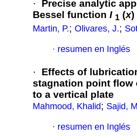
·
Precise analytic app
Bessel function
I
(
x
)
1
;
;
Martin, P.
Olivares, J.
So
·
resumen en Inglés
·
Effects of lubricat
stagnation point flow 
to a vertical plate
;
Mahmood, Khalid
Sajid,
·
resumen en Inglés