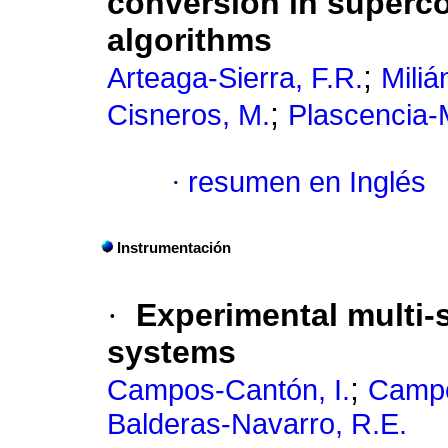
conversion in superc
algorithms
;
Arteaga-Sierra, F.R.
Miliá
;
Cisneros, M.
Plascencia-
·
resumen en Inglés
Instrumentación
·
Experimental multi-s
systems
;
Campos-Cantón, I.
Campo
Balderas-Navarro, R.E.