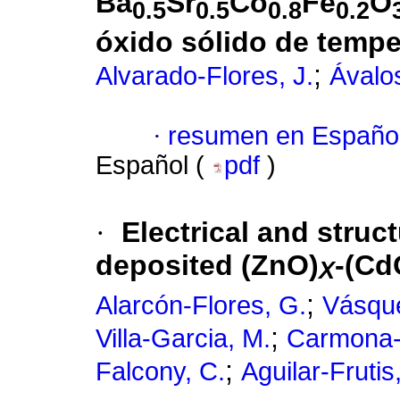
Ba
Sr
Co
Fe
O
0.5
0.5
0.8
0.2
óxido sólido de tempe
;
Alvarado-Flores, J.
Ávalo
·
resumen en Españo
Español (
pdf
)
·
Electrical and struct
deposited (ZnO)
-(Cd
X
;
Alarcón-Flores, G.
Vásque
;
Villa-Garcia, M.
Carmona-T
;
Falcony, C.
Aguilar-Frutis