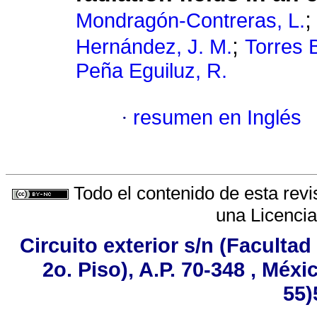
Mondragón-Contreras, L.
;
Hernández, J. M.
Torres B
Peña Eguiluz, R.
·
resumen en Inglés
Todo el contenido de esta revi
una
Licenci
Circuito exterior s/n (Faculta
2o. Piso), A.P. 70-348 , Méxi
55)