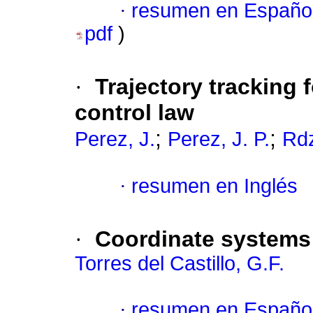
·
resumen en Españo
pdf
)
·
Trajectory tracking 
control law
;
;
Perez, J.
Perez, J. P.
Rdz
·
resumen en Inglés
·
Coordinate systems 
Torres del Castillo, G.F.
·
resumen en Españo