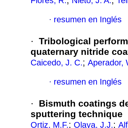
;
;
Flores, R.
Nieto, J. A.
Tel
·
resumen en Inglés
·
Tribological perfor
quaternary nitride coa
;
Caicedo, J. C.
Aperador, 
·
resumen en Inglés
·
Bismuth coatings de
sputtering technique
;
;
Ortiz, M.F.
Olaya, J.J.
Al