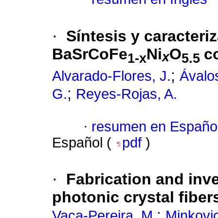
·
Síntesis y caracteri
BaSrCoFe
Ni
O
c
x
1-x
5.5
;
Alvarado-Flores, J.
Ávalo
;
G.
Reyes-Rojas, A.
·
resumen en Españo
Español (
pdf
)
·
Fabrication and inv
photonic crystal fiber
;
Vaca-Pereira, M.
Minkovic