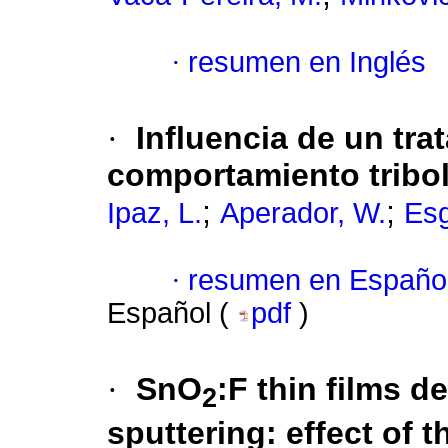
·
resumen en Inglés
·
Influencia de un tra
comportamiento tribo
;
;
Ipaz, L.
Aperador, W.
Esg
·
resumen en Españo
Español (
pdf
)
·
SnO
:F thin films 
2
sputtering
:
effect of 