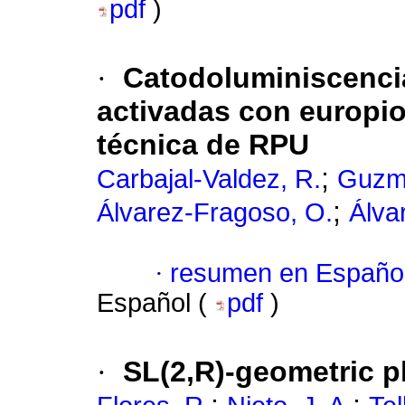
pdf
)
·
Catodoluminiscencia
activadas con europio 
técnica de RPU
;
Carbajal-Valdez, R.
Guzm
;
Álvarez-Fragoso, O.
Álva
·
resumen en Españo
Español (
pdf
)
·
SL(2,R)-geometric 