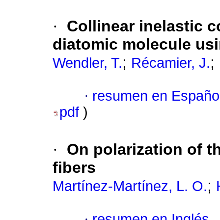
·
Collinear inelastic 
diatomic molecule us
;
;
Wendler, T.
Récamier, J.
·
resumen en Españo
pdf
)
·
On polarization of 
fibers
;
Martínez-Martínez, L. O.
·
resumen en Inglés