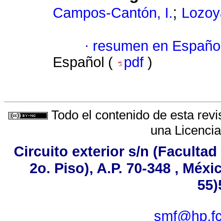
;
Campos-Cantón, I.
Lozoy
·
resumen en Españo
Español (
pdf
)
Todo el contenido de esta revi
una
Licenci
Circuito exterior s/n (Faculta
2o. Piso), A.P. 70-348 , Méxi
55)
smf@hp.fc