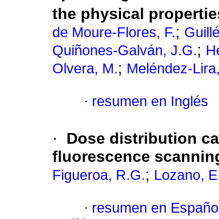
the physical propertie
;
de Moure-Flores, F.
Guill
;
Quiñones-Galván, J.G.
H
;
Olvera, M.
Meléndez-Lira
·
resumen en Inglés
·
Dose distribution ca
fluorescence scannin
;
Figueroa, R.G.
Lozano, E
·
resumen en Españo