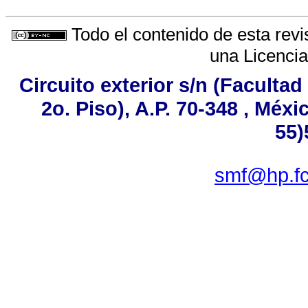
Todo el contenido de esta revi
una
Licenci
Circuito exterior s/n (Faculta
2o. Piso), A.P. 70-348 , Méxi
55)
smf@hp.fc