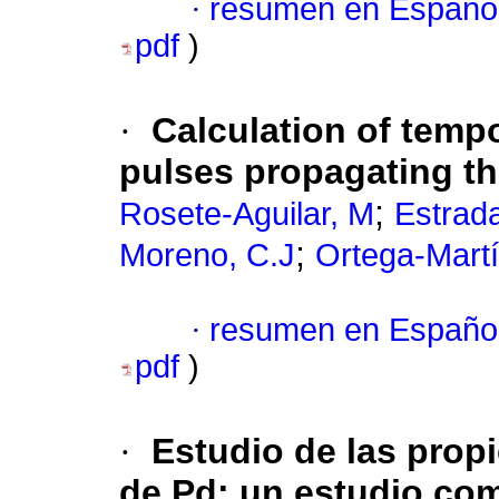
·
resumen en Españo
pdf
)
·
Calculation of tempo
pulses propagating th
;
Rosete-Aguilar, M
Estrada
;
Moreno, C.J
Ortega-Mart
·
resumen en Españo
pdf
)
·
Estudio de las prop
de Pd
:
un estudio com