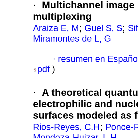
·
Multichannel image s
multiplexing
;
;
Araiza E, M
Guel S, S
Si
Miramontes de L, G
·
resumen en Españo
pdf
)
·
A theoretical quantu
electrophilic and nucl
surfaces modeled as fi
;
Rios-Reyes, C.H
Ponce-R
Mendoza-Huizar, L.H