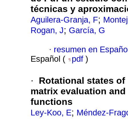
técnicas y aproximac
;
Aguilera-Granja, F
Montej
;
Rogan, J
García, G
·
resumen en Españo
Español (
pdf
)
·
Rotational states o
matrix evaluation and
functions
;
Ley-Koo, E
Méndez-Frag