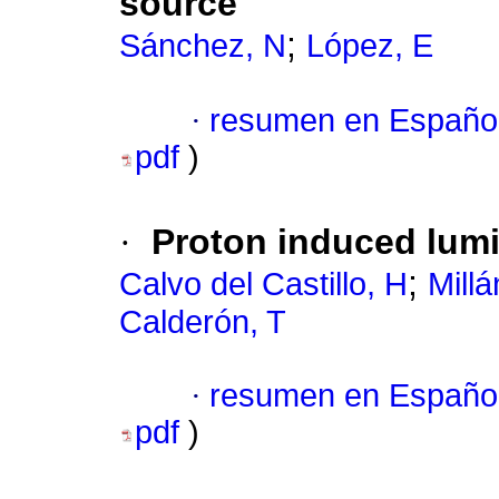
source
;
Sánchez, N
López, E
·
resumen en Españo
pdf
)
·
Proton induced lum
;
Calvo del Castillo, H
Millá
Calderón, T
·
resumen en Españo
pdf
)