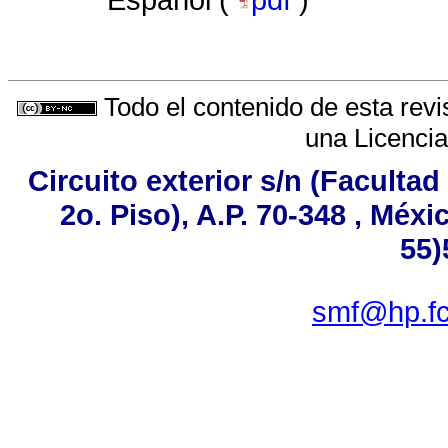
Español (
pdf
)
Todo el contenido de esta revi
una
Licenci
Circuito exterior s/n (Faculta
2o. Piso), A.P. 70-348 , Méxi
55)
smf@hp.fc