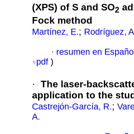
(XPS) of S and SO
ad
2
Fock method
;
Martínez, E.
Rodríguez, A
·
resumen en Españo
pdf
)
·
The laser-backscatt
application to the stu
;
Castrejón-García, R.
Vare
A.