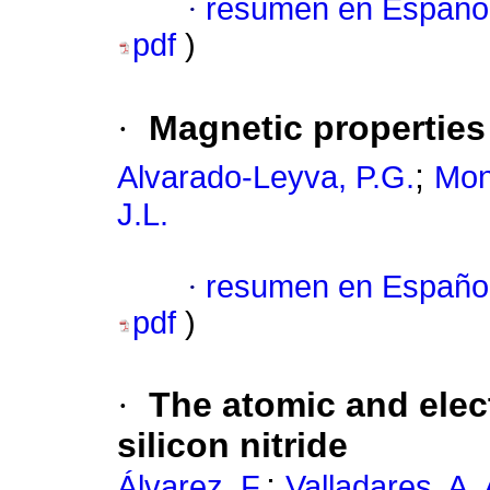
·
resumen en Españo
pdf
)
·
Magnetic properties
;
Alvarado-Leyva, P.G.
Mon
J.L.
·
resumen en Españo
pdf
)
·
The atomic and elec
silicon nitride
;
Álvarez, F.
Valladares, A. 