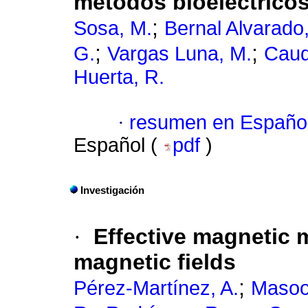
métodos bioeléctrico
;
Sosa, M.
Bernal Alvarado,
;
;
G.
Vargas Luna, M.
Caud
Huerta, R.
·
resumen en Españo
Español (
pdf
)
Investigación
·
Effective magnetic 
magnetic fields
;
Pérez-Martínez, A.
Masoo