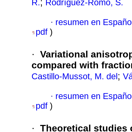
;
R.
Rodríguez-Romo, S.
·
resumen en Españo
pdf
)
·
Variational anisotr
compared with fracti
;
Castillo-Mussot, M. del
Vá
·
resumen en Españo
pdf
)
·
Theoretical studies