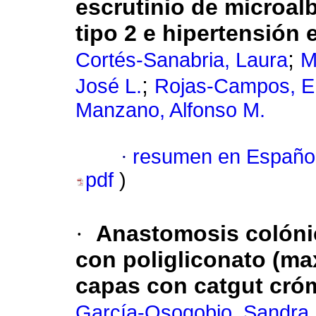
escrutinio de microal
tipo 2 e hipertensión 
;
Cortés-Sanabria, Laura
M
;
José L.
Rojas-Campos, E
Manzano, Alfonso M.
·
resumen en Españo
pdf
)
·
Anastomosis colóni
con poligliconato (m
capas con catgut cró
García-Osogobio, Sandra