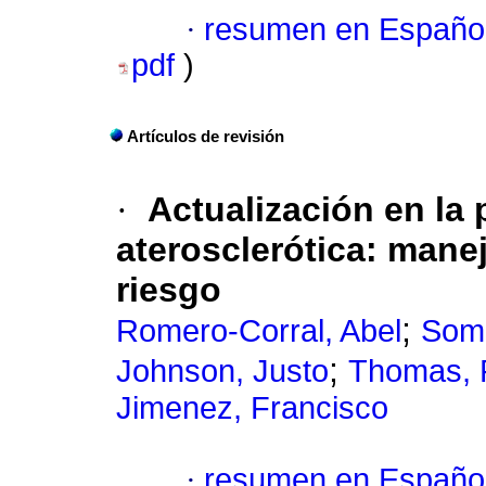
·
resumen en Españo
pdf
)
Artículos de revisión
·
Actualización en la
aterosclerótica: manej
riesgo
;
Romero-Corral, Abel
Some
;
Johnson, Justo
Thomas, 
Jimenez, Francisco
·
resumen en Españo