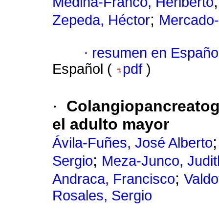
Medina-Franco, Heriberto
;
Zepeda, Héctor
Mercado-
·
resumen en Españo
Español (
pdf
)
·
Colangiopancreatog
el adulto mayor
Ávila-Fuñes, José Alberto
;
Sergio
Meza-Junco, Judit
;
Andraca, Francisco
Valdo
Rosales, Sergio