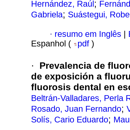
;
Hernández, Raúl
Fernánd
;
Gabriela
Suástegui, Robe
·
resumo em Inglês
|
Espanhol (
pdf
)
·
Prevalencia de fluor
de exposición a fluor
fluorosis dental en e
Beltrán-Valladares, Perla 
;
Rosado, Juan Fernando
;
Solís, Cario Eduardo
Mau