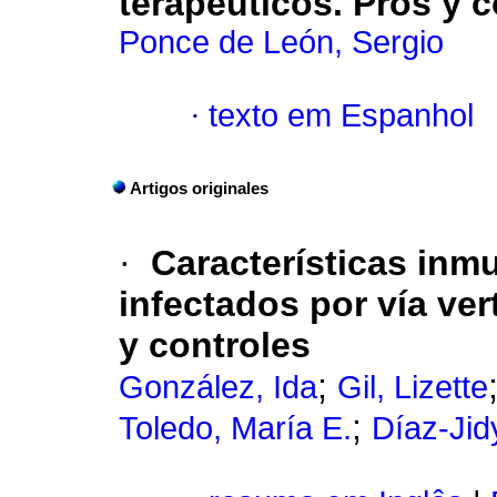
terapéuticos.
Pros y c
Ponce de León, Sergio
·
texto em Espanhol
Artigos originales
·
Características inm
infectados por vía ver
y controles
;
González, Ida
Gil, Lizette
;
Toledo, María E.
Díaz-Jid