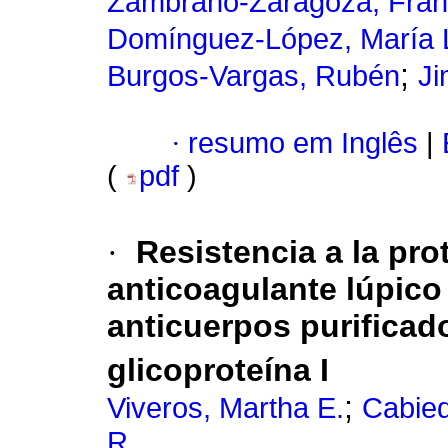
Zambrano-Zaragoza, Fran
Domínguez-López, María L
;
Burgos-Vargas, Rubén
Ji
·
resumo em Inglês
|
(
pdf
)
·
Resistencia a la pro
anticoagulante lúpico
anticuerpos purificad
glicoproteína I
;
Viveros, Martha E.
Cabied
R.