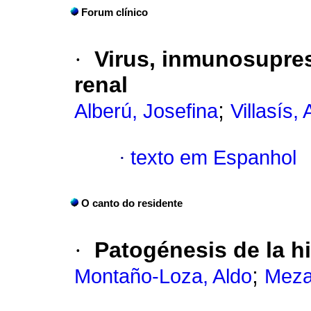
Forum clínico
·
Virus, inmunosupres
renal
;
Alberú, Josefina
Villasís,
·
texto em Espanhol
O canto do residente
·
Patogénesis de la hi
;
Montaño-Loza, Aldo
Meza