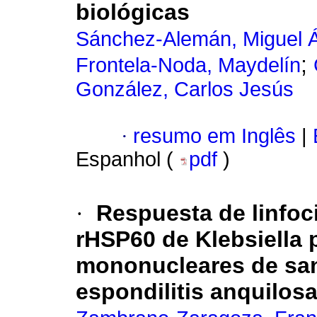
biológicas
Sánchez-Alemán, Miguel 
;
Frontela-Noda, Maydelín
González, Carlos Jesús
·
resumo em Inglês
|
Espanhol (
pdf
)
·
Respuesta de linfoc
rHSP60 de Klebsiella
mononucleares de sang
espondilitis anquilos