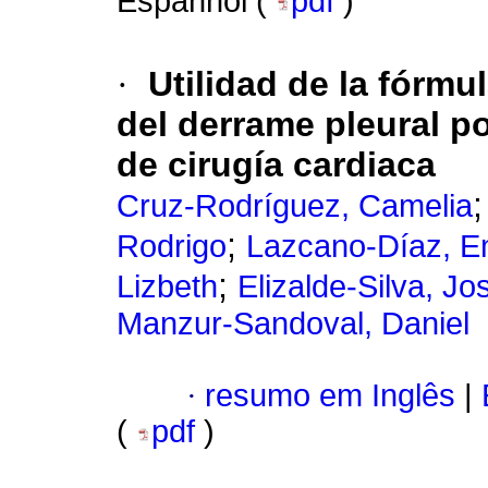
Espanhol (
pdf
)
·
Utilidad de la fórmu
del derrame pleural p
de cirugía cardiaca
Cruz-Rodríguez, Camelia
;
Rodrigo
Lazcano-Díaz, 
;
Lizbeth
Elizalde-Silva, Jo
Manzur-Sandoval, Daniel
·
resumo em Inglês
|
(
pdf
)