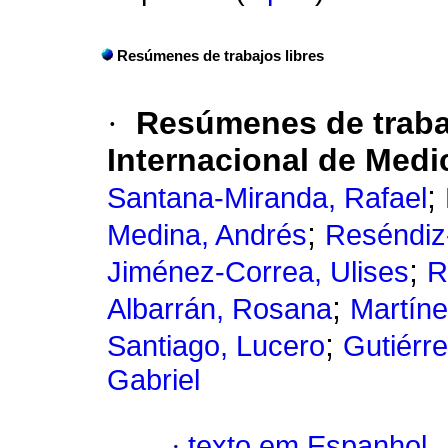
Resúmenes de trabajos libres
·
Resúmenes de trabaj
Internacional de Medi
;
Santana-Miranda, Rafael
;
Medina, Andrés
Reséndiz
;
Jiménez-Correa, Ulises
R
;
Albarrán, Rosana
Martín
;
Santiago, Lucero
Gutiérr
Gabriel
·
texto em Espanhol