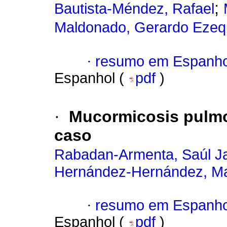
;
Bautista-Méndez, Rafael
Maldonado, Gerardo Ezequ
·
resumo em Espanho
Espanhol (
pdf
)
·
Mucormicosis pulmo
caso
Rabadan-Armenta, Saúl Ja
Hernández-Hernández, Ma
·
resumo em Espanho
Espanhol (
pdf
)