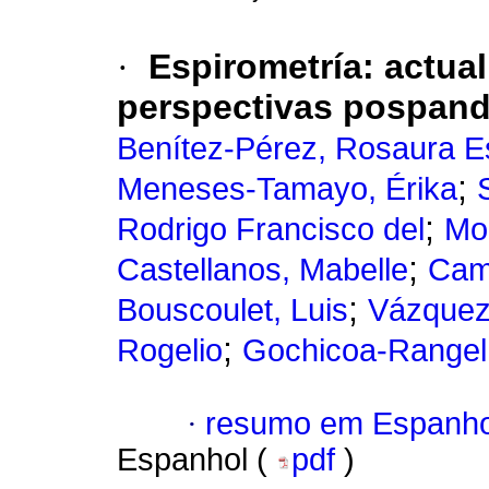
·
Espirometría: actua
perspectivas pospan
Benítez-Pérez, Rosaura 
;
Meneses-Tamayo, Érika
;
Rodrigo Francisco del
Mo
;
Castellanos, Mabelle
Cam
;
Bouscoulet, Luis
Vázquez
;
Rogelio
Gochicoa-Rangel
·
resumo em Espanho
Espanhol (
pdf
)