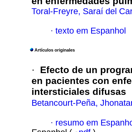
en enfermedades pulmo
Toral-Freyre, Saraí del C
·
texto em Espanhol
Artículos originales
·
Efecto de un progra
en pacientes con en
intersticiales difusas
Betancourt-Peña, Jhonata
·
resumo em Espanho