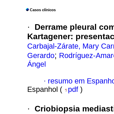
Casos clínicos
·
Derrame pleural co
Kartagener: presentac
Carbajal-Zárate, Mary Ca
;
Gerardo
Rodríguez-Amaro
Ángel
·
resumo em Espanho
Espanhol (
pdf
)
·
Criobiopsia mediast