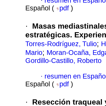
·
resumen en Españo
Español (
pdf
)
·
Masas mediastinales
estratégicas. Experie
;
Torres-Rodríguez, Tulio
H
;
Mario
Moran-Ocaña, Edg
Gordillo-Castillo, Roberto
·
resumen en Españo
Español (
pdf
)
·
Resección traqueal 