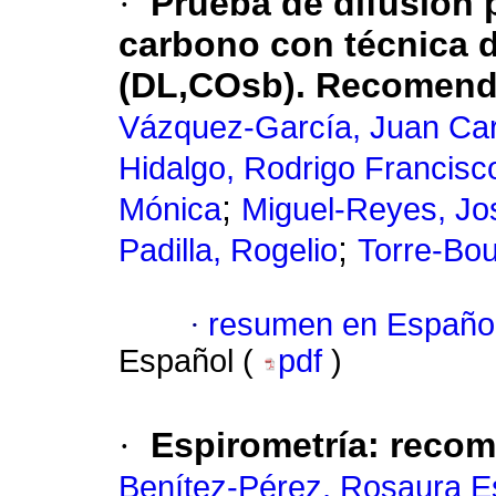
·
Prueba de difusión
carbono con técnica d
(DL,COsb). Recomend
Vázquez-García, Juan Car
Hidalgo, Rodrigo Francisc
;
Mónica
Miguel-Reyes, Jo
;
Padilla, Rogelio
Torre-Bou
·
resumen en Españo
Español (
pdf
)
·
Espirometría: reco
Benítez-Pérez, Rosaura 