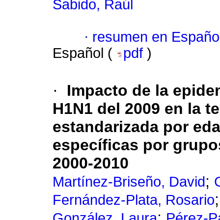
Sabido, Raúl
·
resumen en Españo
Español (
pdf
)
·
Impacto de la epide
H1N1 del 2009 en la t
estandarizada por eda
específicas por grupo
2000-2010
;
Martínez-Briseño, David
Fernández-Plata, Rosario
;
González, Laura
Pérez-Pa