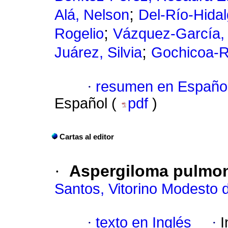
;
Alá, Nelson
Del-Río-Hidal
;
Rogelio
Vázquez-García,
;
Juárez, Silvia
Gochicoa-R
·
resumen en Españo
Español (
pdf
)
Cartas al editor
·
Aspergiloma pulmo
Santos, Vitorino Modesto 
·
texto en Inglés
·
I