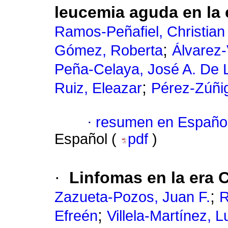
leucemia aguda en la
Ramos-Peñafiel, Christian
;
Gómez, Roberta
Álvarez-
Peña-Celaya, José A. De 
;
Ruiz, Eleazar
Pérez-Zúñi
·
resumen en Españo
Español (
pdf
)
·
Linfomas en la era 
;
Zazueta-Pozos, Juan F.
R
;
Efreén
Villela-Martínez, L