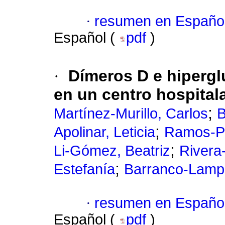
·
resumen en Españo
Español (
pdf
)
·
Dímeros D e hipergl
en un centro hospital
;
Martínez-Murillo, Carlos
B
;
Apolinar, Leticia
Ramos-Peñ
;
Li-Gómez, Beatriz
Rivera
;
Estefanía
Barranco-Lampó
·
resumen en Españo
Español (
pdf
)