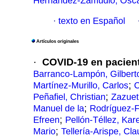
Hernández-Zamudio, Ósc
·
texto en Español
Artículos originales
·
COVID-19 en pacien
Barranco-Lampón, Gilbert
;
Martínez-Murillo, Carlos
C
;
Peñafiel, Christian
Zazuet
;
Manuel de la
Rodríguez-F
;
Efreen
Pellón-Téllez, Kar
;
Mario
Tellería-Arispe, Cla