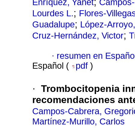
;
Enríquez, Yanet
Campos-C
;
Lourdes L.
Flores-Villegas
;
Guadalupe
López-Arroyo,
;
Cruz-Hernández, Victor
T
·
resumen en Españo
Español (
pdf
)
·
Trombocitopenia inm
recomendaciones ante
Campos-Cabrera, Gregori
Martínez-Murillo, Carlos