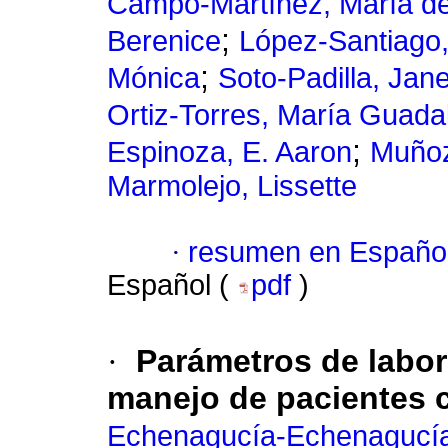
Campo-Martínez, María de
;
Berenice
López-Santiago
;
Mónica
Soto-Padilla, Jane
Ortiz-Torres, María Guada
;
Espinoza, E. Aaron
Muñoz
Marmolejo, Lissette
·
resumen en Españo
Español (
pdf
)
·
Parámetros de labor
manejo de pacientes 
Echenagucía-Echenagucía