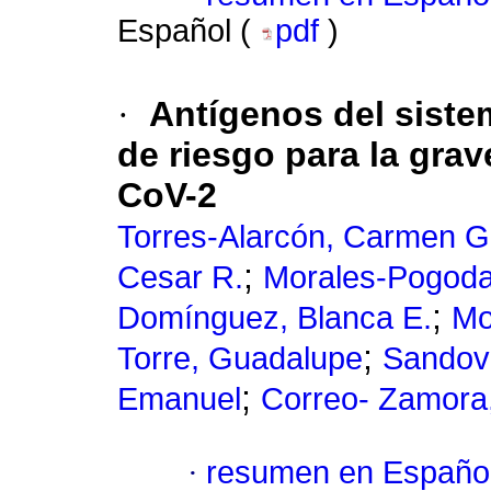
Español (
pdf
)
·
Antígenos del sist
de riesgo para la gra
CoV-2
Torres-Alarcón, Carmen G
;
Cesar R.
Morales-Pogoda, 
;
Domínguez, Blanca E.
Mo
;
Torre, Guadalupe
Sandova
;
Emanuel
Correo- Zamora,
·
resumen en Españo