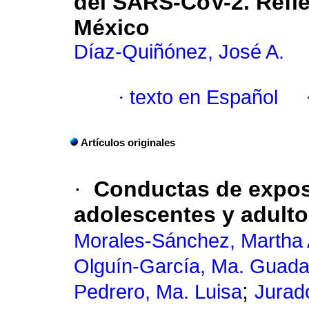
del SARS-CoV-2. Refl
México
Díaz-Quiñónez, José A.
·
texto en Español
Artículos originales
·
Conductas de exposi
adolescentes y adulto
Morales-Sánchez, Martha 
Olguín-García, Ma. Guada
;
Pedrero, Ma. Luisa
Jurad