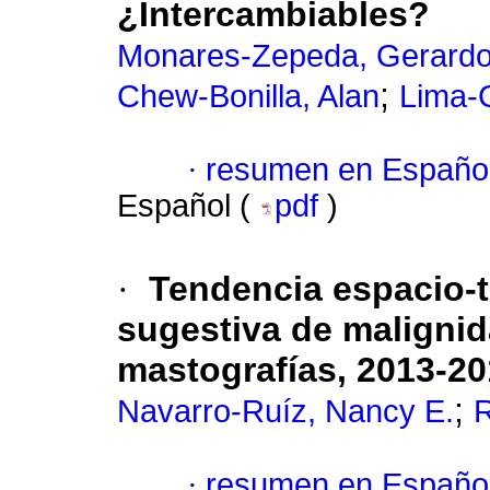
¿Intercambiables?
Monares-Zepeda, Gerard
;
Chew-Bonilla, Alan
Lima-G
·
resumen en Españo
Español (
pdf
)
·
Tendencia espacio-t
sugestiva de malignid
mastografías, 2013-2
;
Navarro-Ruíz, Nancy E.
R
·
resumen en Españo