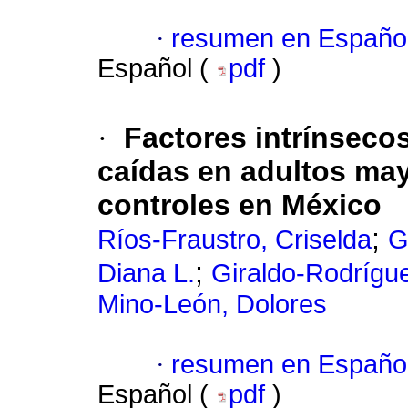
·
resumen en Españo
Español (
pdf
)
·
Factores intrínseco
caídas en adultos may
controles en México
;
Ríos-Fraustro, Criselda
G
;
Diana L.
Giraldo-Rodrígue
Mino-León, Dolores
·
resumen en Españo
Español (
pdf
)