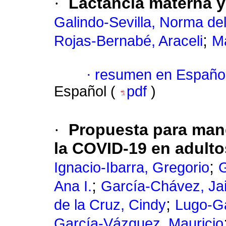
·
Lactancia materna 
Galindo-Sevilla, Norma del
;
Rojas-Bernabé, Araceli
Ma
·
resumen en Españo
Español (
pdf
)
·
Propuesta para mane
la COVID-19 en adulto
;
Ignacio-Ibarra, Gregorio
G
;
Ana I.
García-Chávez, Ja
;
de la Cruz, Cindy
Lugo-Ga
García-Vázquez, Mauricio