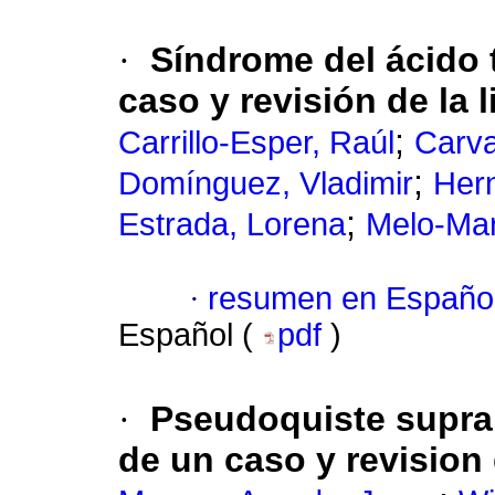
·
Síndrome
del
ácido 
caso y revisión de la l
;
Carrillo-Esper, Raúl
Carva
;
Domínguez, Vladimir
Hern
;
Estrada, Lorena
Melo-Mar
·
resumen en Españo
Español (
pdf
)
·
Pseudoquiste supra
de un caso y revision d