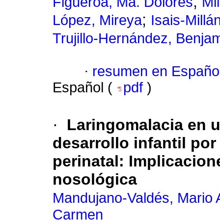
;
Figueroa, Ma. Dolores
Mi
;
López, Mireya
Isais-Mill
Trujillo-Hernández, Benja
·
resumen en Españo
Español (
pdf
)
·
Laringomalacia en u
desarrollo infantil po
perinatal
:
Implicacion
nosológica
Mandujano-Valdés, Mario 
Carmen