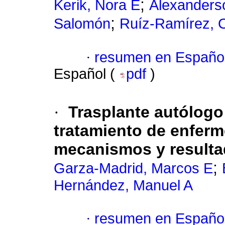
;
Kerik, Nora E
Alexanders
;
Salomón
Ruíz-Ramírez, O
·
resumen en Españo
Español (
pdf
)
·
Trasplante autólog
tratamiento de enfer
mecanismos y result
;
Garza-Madrid, Marcos E
Hernández, Manuel A
·
resumen en Españo