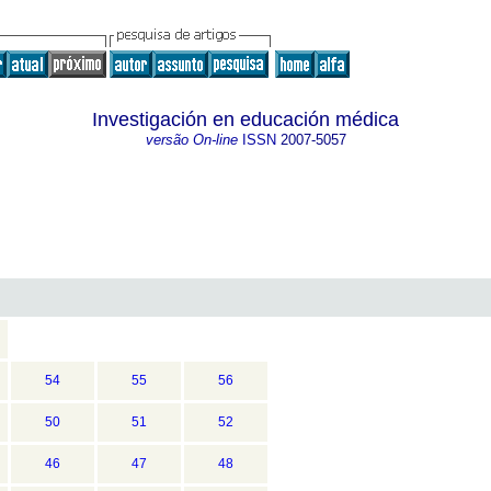
Investigación en educación médica
versão On-line
ISSN
2007-5057
54
55
56
50
51
52
46
47
48