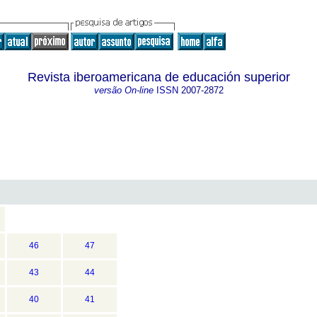
Revista iberoamericana de educación superior
versão On-line
ISSN
2007-2872
46
47
43
44
40
41