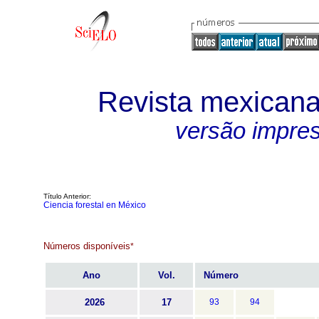
Revista mexicana 
versão impre
Título Anterior:
Ciencia forestal en México
Números disponíveis
*
Ano
Vol.
Número
2026
17
93
94