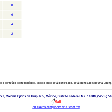
8
6
4
2
o o conteúdo deste periódico, exceto onde está identificado, está licenciado sob uma
Licenç
222, Colonia Ejidos de Huipulco , México, Distrito Federal, MX, 14380, (52-55) 5
en-claves.ccm@servicios.itesm.mx