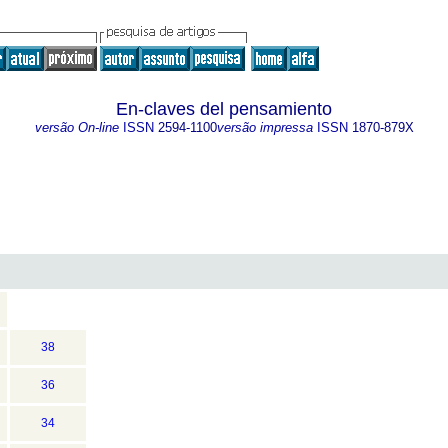
En-claves del pensamiento
versão On-line
ISSN
2594-1100
versão impressa
ISSN
1870-879X
38
36
34