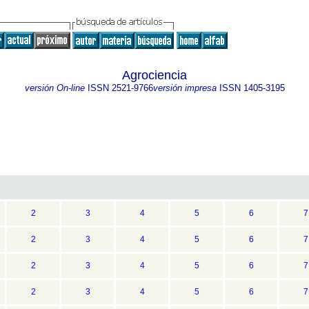
Agrociencia
versión On-line
ISSN
2521-9766
versión impresa
ISSN
1405-3195
2
3
4
5
6
7
2
3
4
5
6
7
2
3
4
5
6
7
2
3
4
5
6
7