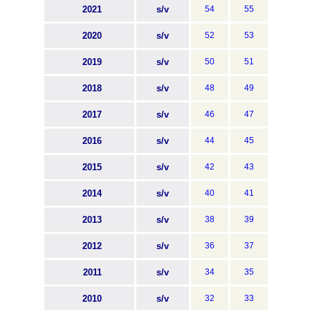
2021
s/v
54
55
2020
s/v
52
53
2019
s/v
50
51
2018
s/v
48
49
2017
s/v
46
47
2016
s/v
44
45
2015
s/v
42
43
2014
s/v
40
41
2013
s/v
38
39
2012
s/v
36
37
2011
s/v
34
35
2010
s/v
32
33