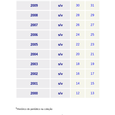
2009
s/v
30
31
2008
s/v
28
29
2007
s/v
26
27
2006
s/v
24
25
2005
s/v
22
23
2004
s/v
20
21
2003
s/v
18
19
2002
s/v
16
17
2001
s/v
14
15
2000
s/v
12
13
*
Histórico do periódico na coleção