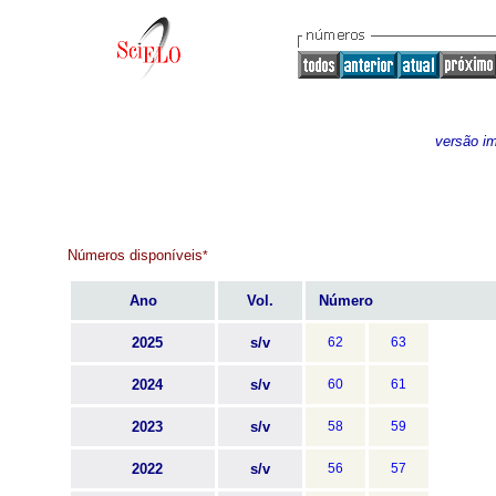
versão i
Números disponíveis
*
Ano
Vol.
Número
2025
s/v
62
63
2024
s/v
60
61
2023
s/v
58
59
2022
s/v
56
57