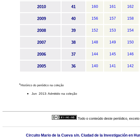
2010
41
160
161
162
2009
40
156
157
158
2008
39
152
153
154
2007
38
148
149
150
2006
37
144
145
146
2005
36
140
141
142
*
Histórico do periódico na coleção
Jun 2013: Admitido na coleção
Todo o conteúdo deste periódico, exceto 
Circuito Mario de la Cueva s/n. Ciudad de la Investigación en 