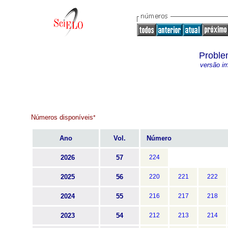
Proble
versão i
Números disponíveis
*
Ano
Vol.
Número
2026
57
224
2025
56
220
221
222
2024
55
216
217
218
2023
54
212
213
214