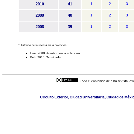
2010
41
1
2
3
2009
40
1
2
3
2008
39
1
2
3
*
Histórico de la revista en la colección
Ene 2008: Admitido en la colección
Feb 2014: Terminado
Todo el contenido de esta revista, ex
Circuito Exterior, Ciudad Universitaria, Ciudad de Méx