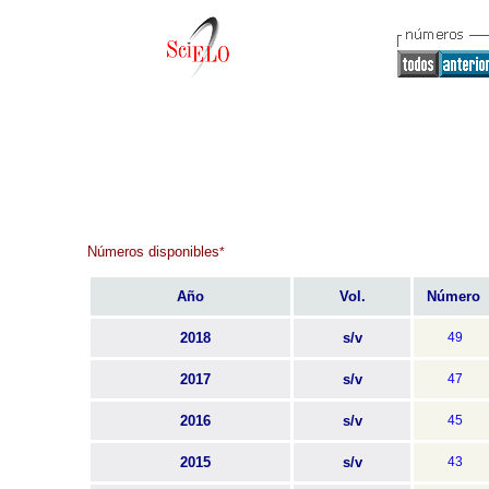
Números disponibles
*
Año
Vol.
Número
2018
s/v
49
2017
s/v
47
2016
s/v
45
2015
s/v
43