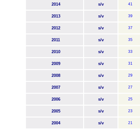
2014
s/v
41
2013
s/v
39
2012
s/v
37
2011
s/v
35
2010
s/v
33
2009
s/v
31
2008
s/v
29
2007
s/v
27
2006
s/v
25
2005
s/v
23
2004
s/v
21