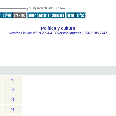
Política y cultura
versión On-line
ISSN
2954-4130
versión impresa
ISSN
0188-7742
50
48
46
44